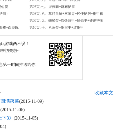
观心腕
第07页: 七、游侠套+麻布护肩
无护肩）
第08页: 八、草精头饰+三泉胄+轻便护腕+桐甲裤
第09页: 九、蝎鳞盔+镔铁肩甲+蝎鳞甲+硬皮护腕
碧海袍+白缕腕
第10页: 十、八角盔+铜肩甲+红铜甲
脑玩游戏两不误！
来切去啦~
息第一时间推送给你
：
收藏本文
演圆满落幕
(2015-11-09)
袭
(2015-11-06)
天下3》
(2015-11-05)
04)