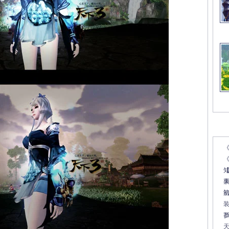
文
《
7
天