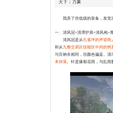
天下：万象
我弄了些低级的装备，发觉混
一、清风冠+清潭护肩+清风袍+
清风冠是从
孔雀坪的声望商
和从
九黎交易区技能区中间的韩
与百衲衣相同，但颜色偏蓝。清
本掉落
。针是爆裂花雨，与乱雨