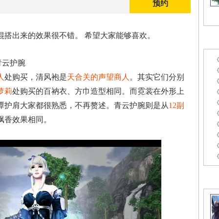
预约
搭出来的效果很不错。 希望大家能够喜欢。
最
青云护腕
《
人
处购买，清风袍是
天合关的声望商人
。其实它们分别
萝莉
处购买的百衲衣、方巾造型相同。而霓裳在外形上
潭护肩大家都很熟悉，不再赘述。青云护腕则是从
12副
飘香效果相同。
《
《
精