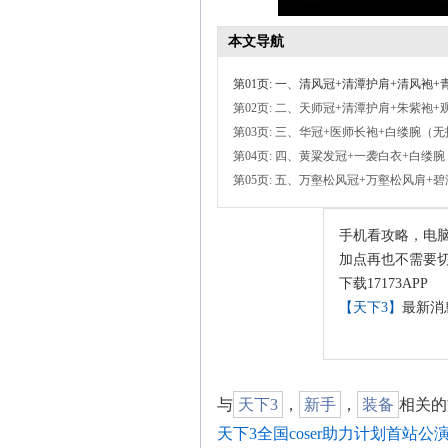
本文导航
第01页: 一、清风冠+清潭护肩+清风袍+
第02页: 二、天师冠+清潭护肩+朱紫袍+
第03页: 三、华冠+医师长袍+白缕腕（
第04页: 四、黄粱发冠+一袭白衣+白缕腕
第05页: 五、万壑松风冠+万壑松风肩+
手机看攻略，电
加点再也不需要切
下载17173APP
【天下3】
最新消
与
天下3
，
新手
，
装备
相关的
天下3全国coser助力计划首站公