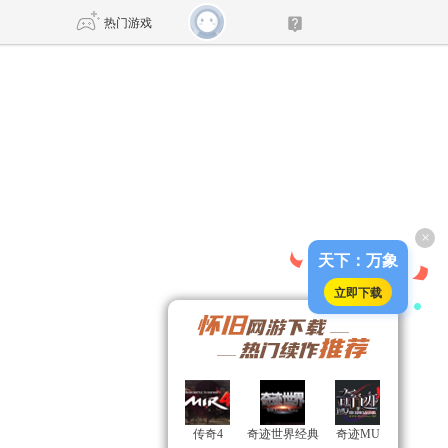
热门游戏
DNF
传奇4
剑网3旗舰版
新天龙八部
×
自由
诛仙世界
新仙侠5
天下：万象
立即下载
传奇4
传奇4
奇迹世界经典
奇迹世界经典
奇迹MU
奇迹MU