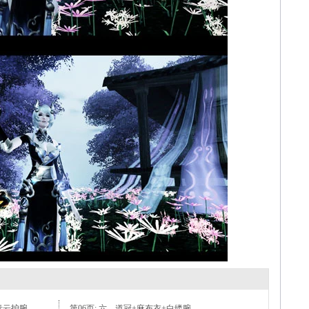
青云护腕
第06页: 六、道冠+麻布衣+白缕腕