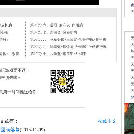
青云护腕
第06页: 六、道冠+麻布衣+白缕腕
常
观心腕
第07页: 七、游侠套+麻布护肩
天
无护肩）
第08页: 八、草精头饰+三泉胄+轻便护腕+桐甲裤
天
第09页: 九、蝎鳞盔+镔铁肩甲+蝎鳞甲+硬皮护腕
碧海袍+白缕腕
第10页: 十、八角盔+铜肩甲+红铜甲
天
脑玩游戏两不误！
天
来切去啦~
天
天
息第一时间推送给你
梦
文章有：
收藏本文
演圆满落幕
(2015-11-09)