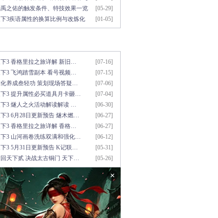
考
大禹之佑的触发条件、特技效果一览
[05-29]
天下3疾语属性的换算比例与改炼化
[01-05]
用资料推荐
更多>>
下3 香格里拉之旅详解 新旧…
[07-16]
下3 飞鸿踏雪副本 看号视频…
[07-15]
炼化养成叁轻功 策划现场答疑…
[07-06]
天下3 提升属性必买道具月卡砸…
[07-04]
下3 燧人之火活动解读解读 …
[06-30]
下3 6月28日更新预告 燧木燃…
[06-27]
下3 香格里拉之旅详解 香格…
[06-27]
天下3 山河画卷洗练双满和强化…
[06-12]
下3 5月31日更新预告 K记联…
[05-31]
回天下贰 决战太古铜门 天下…
[05-26]
×