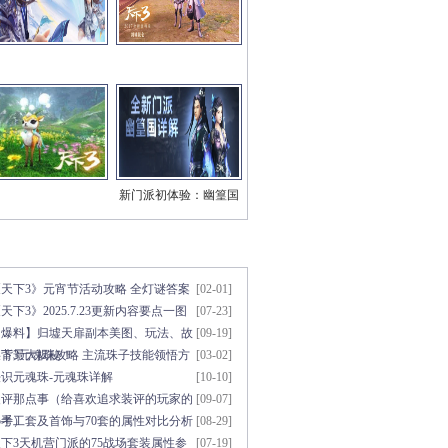
新门派初体验：幽篁国
三系技能视频
章点击排行
更多>>
《天下3》元宵节活动攻略 全灯谜答案
[02-01]
天下3》2025.7.23更新内容要点一图
[07-23]
知
【爆料】归墟天扉副本美图、玩法、故
[09-19]
事背景大揭秘！
天下3元魂珠攻略 主流珠子技能领悟方
[03-02]
法
初识元魂珠-元魂珠详解
[10-10]
装评那点事（给喜欢追求装评的玩家的
[09-07]
参考）
5手工套及首饰与70套的属性对比分析
[08-29]
下3天机营门派的75战场套装属性参
[07-19]