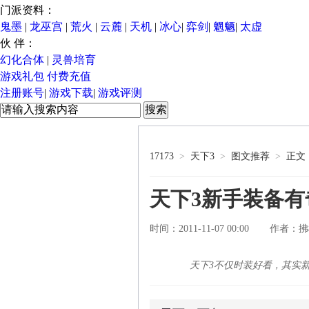
门派资料：
鬼墨
|
龙巫宫
|
荒火
|
云麓
|
天机
|
冰心
|
弈剑
|
魍魉
|
太虚
伙 伴：
幻化合体
|
灵兽培育
游戏礼包
付费充值
注册账号
|
游戏下载
|
游戏评测
17173
>
天下3
>
图文推荐
>
正文
天下3新手装备有
时间：2011-11-07 00:00
拂
作者：
天下3不仅时装好看，其实