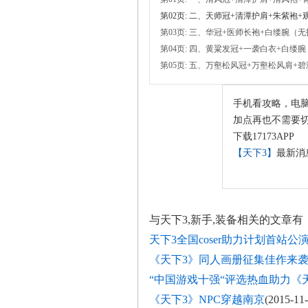
第02页: 二、天师冠+清潭护肩+朱紫袍+
第03页: 三、华冠+医师长袍+白缕腕（
第04页: 四、黄粱发冠+一袭白衣+白缕腕
第05页: 五、万壑松风冠+万壑松风肩+
手机看攻略，电
加点再也不需要切
下载17173APP
【天下3】
最新消
与
天下3,新手,装备
相关的文章有
天下3全国coser助力计划首站公
《天下3》同人画册征集佳作来
“中国游戏十强“评选热血助力《
《天下3》NPC穿越南京
(2015-11-