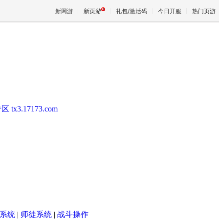
新网游
新页游
礼包/激活码
今日开服
热门页游
魔兽
天堂
专区
tx3.17173.com
王权与
系统
|
师徒系统
|
战斗操作