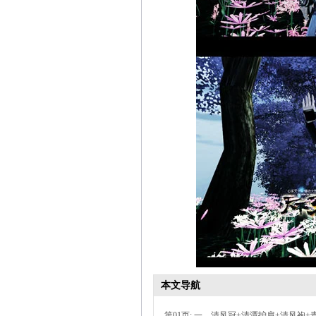
本文导航
第01页: 一、清风冠+清潭护肩+清风袍+