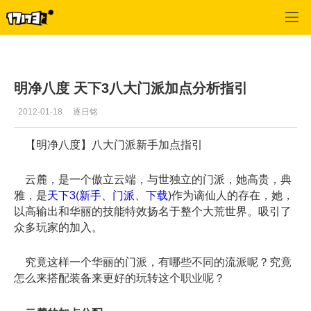
天下3
>
门派攻略
>
正文
明净八度 天下3八大门派加点分析指引
2012-01-18
逐日铭
【明净八度】八大门派新手加点指引
云麓，是一个傲立云端，与世独立的门派，她高贵，典
雅，是
天下3
(
新手
、
门派
、
下载
)作为谪仙人的存在，她，
以高输出和华丽的技能特效扬名于整个大荒世界。吸引了
众多玩家的加入。
究竟这样一个华丽的门派，有哪些不同的流派呢？究竟
怎么来搭配装备来更好的玩转这个职业呢？