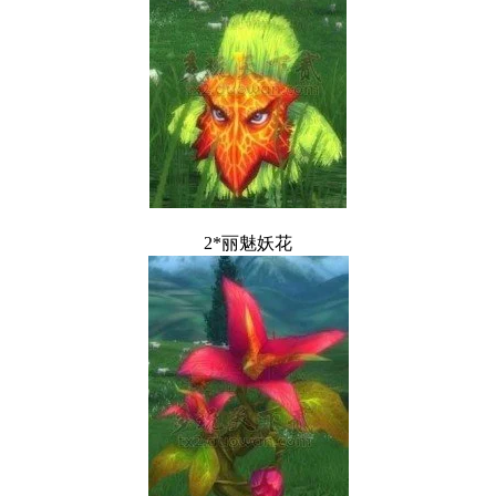
2*丽魅妖花