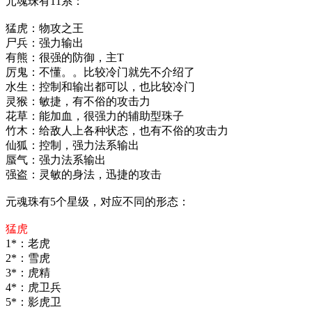
元魂珠有11系：
猛虎：物攻之王
尸兵：强力输出
有熊：很强的防御，主T
厉鬼：不懂。。比较冷门就先不介绍了
水生：控制和输出都可以，也比较冷门
灵猴：敏捷，有不俗的攻击力
花草：能加血，很强力的辅助型珠子
竹木：给敌人上各种状态，也有不俗的攻击力
仙狐：控制，强力法系输出
蜃气：强力法系输出
强盗：灵敏的身法，迅捷的攻击
元魂珠有5个星级，对应不同的形态：
猛虎
1*：老虎
2*：雪虎
3*：虎精
4*：虎卫兵
5*：影虎卫