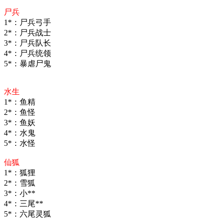
尸兵
1*：尸兵弓手
2*：尸兵战士
3*：尸兵队长
4*：尸兵统领
5*：暴虐尸鬼
水生
1*：鱼精
2*：鱼怪
3*：鱼妖
4*：水鬼
5*：水怪
仙狐
1*：狐狸
2*：雪狐
3*：小**
4*：三尾**
5*：六尾灵狐