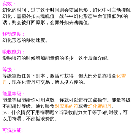
实效：
幻化的时间，过了这个时间则会变回原形，幻化中可主动接触
幻化，需额外扣去魂魄值，战斗中幻化形态生命值降低为0的
话，则会被打回原形，会额外扣去魂魄值。
移动速度：
幻化形态的移动速度。
吸收能力：
影响喂符的时候增加能量值的多少，这个后面介绍。
等级：
等级靠做任务下副本，激活时获得，但大部分是靠喂食
化雪
丹
，现在化雪丹可交易，所以挺方便的。
能量等级：
能量等级能给你可用点数，你就可以进行加点操作。能量等级
不能超过等级。通过喂食
对应系的符
或者
幻化聚能丹
。
ps：什么情况下用符喂呢？当吸收能力大于等于6的时候，可
以用符喂，不然挺浪费的。
可洗技能: