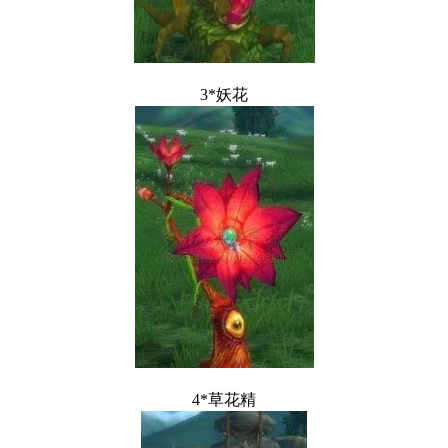
3*妖花
4*草花精