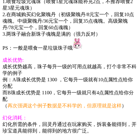
1.喂食垃圾元魂珠（喂食1星元魂珠能补充2点，不推荐喂食2
星3星元魂珠）
2.在商城购买幻化聚魄丹（初级聚魄丹/8元宝一个，回复10点
魂魄。中级聚魄丹/36元宝一个，回复35点魂魄。高级聚魄
丹/78元宝一个，回复60点魂魄）
3.两珠子融合新珠子魂魄是满的（强力反对）
PS：一般是喂食一星垃圾珠子哦
成长优势:
成长优势越高，珠子每升一级的可用点就越高，打个非常不科
学的例子
例：A珠成长优势是 1300 ，它每升一级就有10点属性点给你
分配
而B珠成长优势是 1100，它每升一级就只有4点属性点给你分
配
（
再次强调这个例子数据是不科学的，但原理就是这样
）
幻化消耗：
幻化所需的条件，回灵丹通过在玩家购买，拆装备能得到，开
珍宝道具能得到，能得到的地方很广泛。