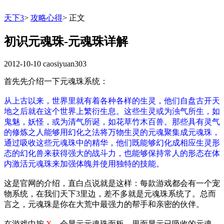
天下3
>
攻略心得
>
正文
初识元魂珠-元魂珠详解
2012-10-10
caosiyuan303
首先先介绍一下元魂珠系统：
从上古以来，世界里就有着各种各样的生灵，他们自盘古开天
地之后就在这个世界上繁衍生息。这些生灵或为浊气所生，如
鬼魅，妖怪，或为清气所诞，如花草竹木百兽。那些具有灵气
的修炼之人能够用幻化之法将万物生灵的元魂聚集成元魂珠，
通过吸收这些元魂珠中的精华，他们既能够幻化成相应生灵形
态的幻化兽来获得强大的战斗力，也能够保持常人的形态在体
内激活元魂珠来加强体魄并使用独特的技能。
这是官网的介绍，直白点说就是这样：每款游戏都会有一个宠
物系统，在我们天下3里边，差不多就是元魂珠系统了。总而
言之，元魂珠是你在大荒中最强力的帮手和亲密的伙伴。
在游戏中按
X
，会显示元魂珠面板，里面显示已吸收的元魂