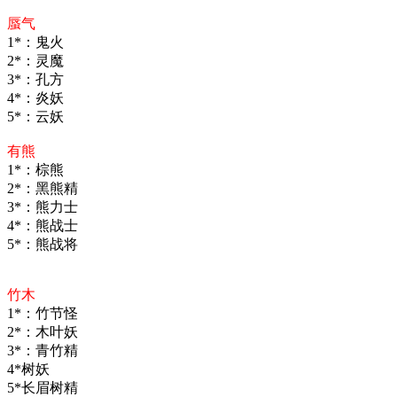
蜃气
1*：鬼火
2*：灵魔
3*：孔方
4*：炎妖
5*：云妖
有熊
1*：棕熊
2*：黑熊精
3*：熊力士
4*：熊战士
5*：熊战将
竹木
1*：竹节怪
2*：木叶妖
3*：青竹精
4*树妖
5*长眉树精