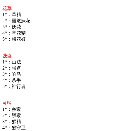
花草
1*：草精
2*：丽魅妖花
3*：妖花
4*：草花精
5*：梅花姬
强盗
1*：山贼
2*：强盗
3*：响马
4*：杀手
5*：神行者
灵猴
1*：猕猴
2*：黑猴
3*：猴精
4*：猴守卫