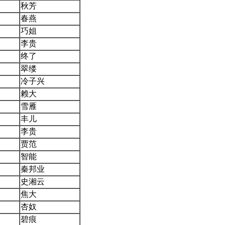
秋芳
春燕
巧姐
李贵
终了
翠缕
冷子兴
赖大
雪雁
丰儿
李贵
贾范
智能
秦邦业
史湘云
焦大
杏奴
碧痕