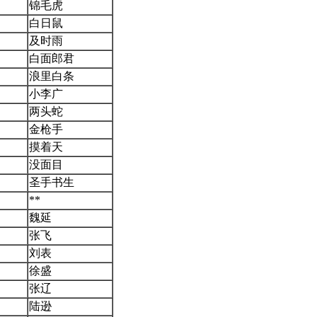
锦毛虎
白日鼠
及时雨
白面郎君
浪里白条
小李广
两头蛇
金枪手
摸着天
没面目
圣手书生
**
魏延
张飞
刘表
徐盛
张辽
陆逊