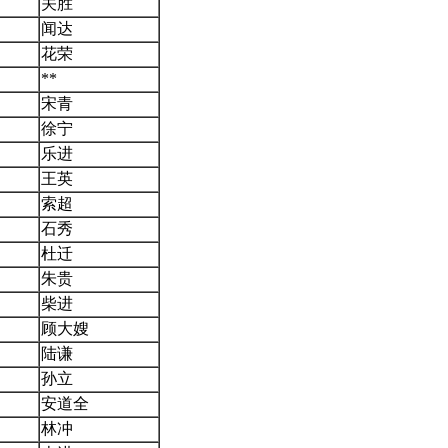
关胜
闻达
花荣
**
宋青
徐宁
乐进
王英
索超
石秀
杜迁
朱贵
柴进
顾大嫂
陆谦
孙立
安道全
林冲