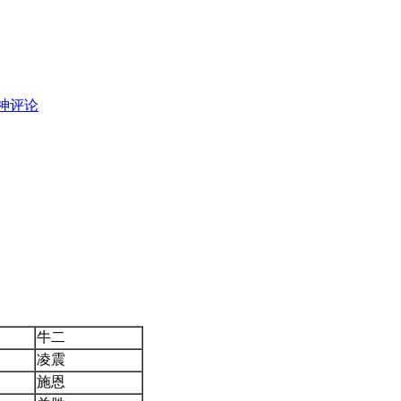
神评论
牛二
凌震
施恩