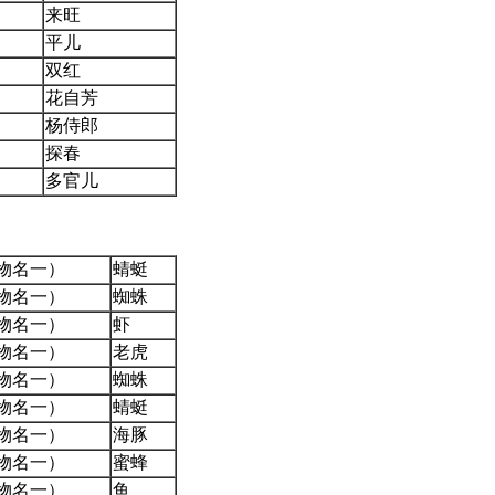
来旺
平儿
双红
花自芳
杨侍郎
探春
多官儿
物名一）
蜻蜓
物名一）
蜘蛛
物名一）
虾
物名一）
老虎
物名一）
蜘蛛
物名一）
蜻蜓
物名一）
海豚
物名一）
蜜蜂
物名一）
鱼