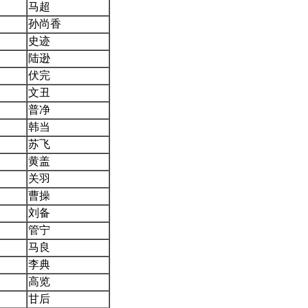
马超
孙尚香
史迹
陆逊
伏完
文丑
普净
韩当
苏飞
黄盖
关羽
曹操
刘备
管宁
马良
李典
高览
甘后