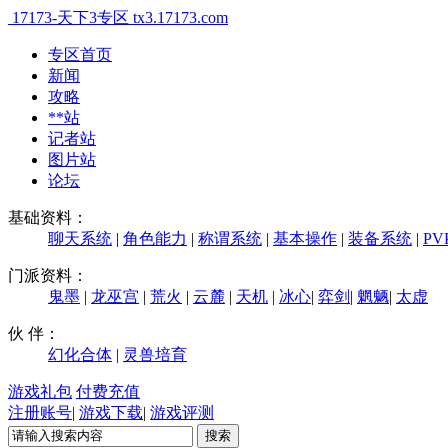
17173-天下3专区
tx3.17173.com
专区首页
新闻
攻略
**站
记者站
图片站
论坛
基础资料：
聊天系统
|
角色能力
|
称谓系统
|
基本操作
|
装备系统
|
PV
门派资料：
鬼墨
|
龙巫宫
|
荒火
|
云麓
|
天机
|
冰心
|
弈剑
|
魍魉
|
太虚
伙 伴：
幻化合体
|
灵兽培育
游戏礼包
付费充值
注册账号
|
游戏下载
|
游戏评测