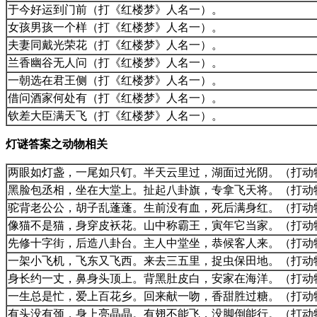
于今好运到门前（打《红楼梦》人名一）。
女孩男孩一个样（打《红楼梦》人名一）。
夫妻同戴光荣花（打《红楼梦》人名一）。
兰香幽谷无人问（打《红楼梦》人名一）。
一朝选在君王侧（打《红楼梦》人名一）。
借问酒家何处有（打《红楼梦》人名一）。
钦差大臣满天飞（打《红楼梦》人名一）。
灯谜答案之动物相关
两眼如灯盏，一尾如只钉。半天云里过，湖面过光阴。（打动
黑脸包丞相，坐在大堂上。扯起八卦旗，专拿飞天将。（打动
驼背老公公，胡子乱蓬蓬。生前没有血，死后满身红。（打动
像猫不是猫，身穿皮袄花。山中称霸王，寅年它当家。（打动
先修十字街，后造八卦台。主人中堂坐，恭候客人来。（打动
一架小飞机，飞东又飞西。来去三五里，捉虫保田地。（打动
身长约一丈，鼻身头顶上。背黑肚皮白，安家在海洋。（打动
一生总是忙，爱上百花乡。回来献一吻，香甜胜过糖。（打动
有头没有颈，身上亮晶晶。有翅不能飞，没脚倒能行。（打动