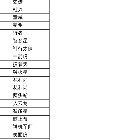
史进
杜兴
童威
秦明
行者
智多星
神行太保
中箭虎
摸着天
独火星
花和尚
花和尚
两头蛇
入云龙
智多星
鼓上蚤
神机军师
笑面虎