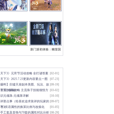
新门派初体验：幽篁国
三系技能视频
章点击排行
更多>>
《天下3》元宵节活动攻略 全灯谜答案
[02-01]
天下3》2025.7.23更新内容要点一图
[07-23]
知
【爆料】归墟天扉副本美图、玩法、故
[09-19]
事背景大揭秘！
天下3元魂珠攻略 主流珠子技能领悟方
[03-02]
法
初识元魂珠-元魂珠详解
[10-10]
装评那点事（给喜欢追求装评的玩家的
[09-07]
参考）
天下3疾语属性的换算比例与改炼化
[01-05]
5手工套及首饰与70套的属性对比分析
[08-29]