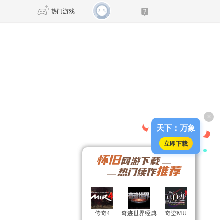
热门游戏
DNF
传奇4
剑网3旗舰版
新天龙八部
×
自由
诛仙世界
新仙侠5
天下：万象
立即下载
传奇4
传奇4
奇迹世界经典
奇迹世界经典
奇迹MU
奇迹MU