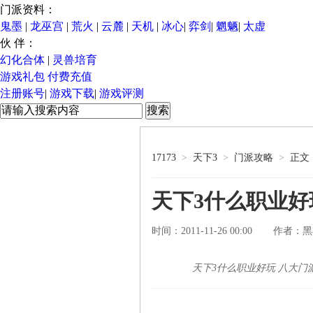
门派资料：
鬼墨
|
龙巫宫
|
荒火
|
云麓
|
天机
|
冰心
|
弈剑
|
魍魉
|
太虚
伙 伴：
幻化合体
|
灵兽培育
游戏礼包
付费充值
注册账号
|
游戏下载
|
游戏评测
17173
>
天下3
>
门派攻略
>
正文
天下3什么职业好
时间：2011-11-26 00:00
黑
作者：
天下3什么职业好玩 八大门