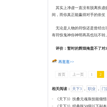
其实上净虚一直没有脱离疾虚的
间，而你真正能赢得对手的依仗
无论是人物的符惊还是曾经出现
有符惊鬼神你神明再高也玩不转
评价：暂时的辉煌掩盖不了对
再逛逛>>
首页
上一页
1
2
相关阅读：
天下3
，
职业
，
门
《天下3》扶桑元魂珠技能领悟
《天下3》经典版50级以下副