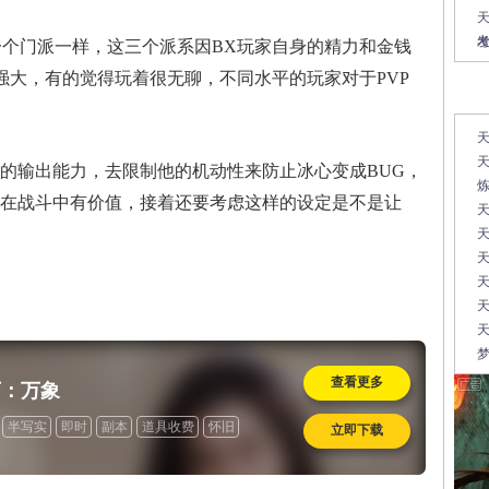
天
同一个门派一样，这三个派系因BX玩家自身的精力和金钱
强大，有的觉得玩着很无聊，不同水平的玩家对于PVP
常
天
天
的输出能力，去限制他的机动性来防止冰心变成BUG，
X在战斗中有价值，接着还要考虑这样的设定是不是让
天
天
天
天
梦
查看更多
下：万象
半写实
即时
副本
道具收费
怀旧
立即下载