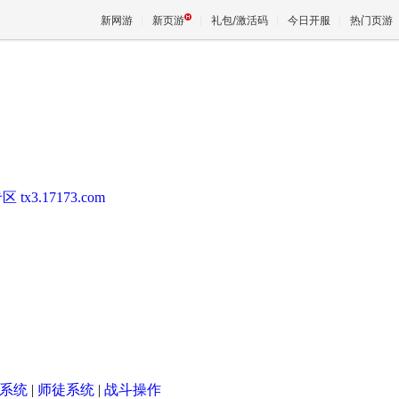
新网游
新页游
礼包/激活码
今日开服
热门页游
魔兽
天堂
专区
tx3.17173.com
王权与
系统
|
师徒系统
|
战斗操作