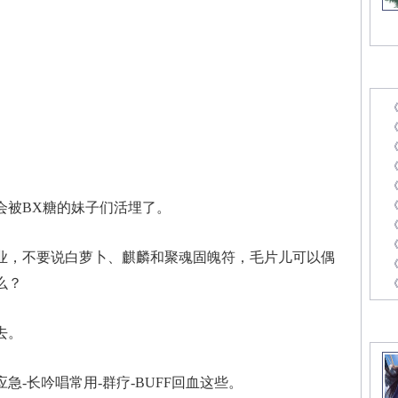
最
《
被BX糖的妹子们活埋了。
《
，不要说白萝卜、麒麟和聚魂固魄符，毛片儿可以偶
《
么？
精
去。
-长吟唱常用-群疗-BUFF回血这些。