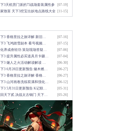
下3天机营门派的75战场套装属性参
[07-19]
考
发家致富 天下3挖宝出妖地点路线大全
[11-15]
用资料推荐
更多>>
下3 香格里拉之旅详解 新旧…
[07-16]
下3 飞鸿踏雪副本 看号视频…
[07-15]
炼化养成叁轻功 策划现场答疑…
[07-06]
天下3 提升属性必买道具月卡砸…
[07-04]
下3 燧人之火活动解读解读 …
[06-30]
下3 6月28日更新预告 燧木燃…
[06-27]
下3 香格里拉之旅详解 香格…
[06-27]
天下3 山河画卷洗练双满和强化…
[06-12]
下3 5月31日更新预告 K记联…
[05-31]
回天下贰 决战太古铜门 天下…
[05-26]
×