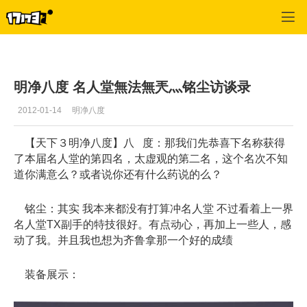
天下3
>
记者稿件
>
正文
明净八度 名人堂無法無兲灬铭尘访谈录
2012-01-14
明净八度
【天下３明净八度】八 度：那我们先恭喜下名称获得
了本届名人堂的第四名，太虚观的第二名，这个名次不知
道你满意么？或者说你还有什么药说的么？
铭尘：其实 我本来都没有打算冲名人堂 不过看着上一界
名人堂TX副手的特技很好。有点动心，再加上一些人，感
动了我。并且我也想为齐鲁拿那一个好的成绩
装备展示：