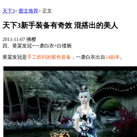
天下3
>
图文推荐
>
正文
天下3新手装备有奇效 混搭出的美人
2011-11-07
拂樱
四、黄粱发冠+一袭白衣+白缕腕
黄粱发冠是
手工纺织的紫色装备
，一袭白衣出自
24副本
。