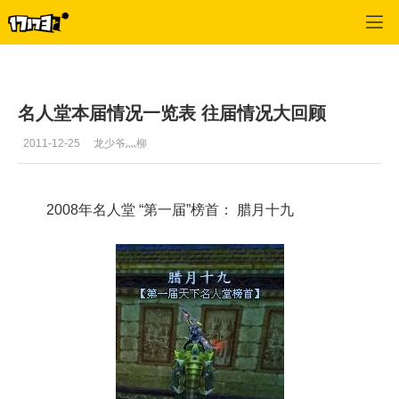
天下3
>
记者稿件
>
正文
名人堂本届情况一览表 往届情况大回顾
2011-12-25
龙少爷灬柳
2008年名人堂 “第一届”榜首： 腊月十九