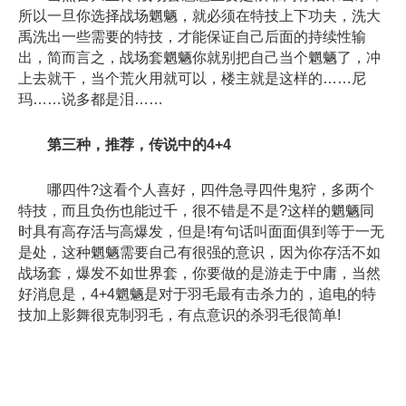
所以一旦你选择战场魍魉，就必须在特技上下功夫，洗大
禹洗出一些需要的特技，才能保证自己后面的持续性输
出，简而言之，战场套魍魉你就别把自己当个魍魉了，冲
上去就干，当个荒火用就可以，楼主就是这样的……尼
玛……说多都是泪……
第三种，推荐，传说中的4+4
哪四件?这看个人喜好，四件急寻四件鬼狩，多两个
特技，而且负伤也能过千，很不错是不是?这样的魍魉同
时具有高存活与高爆发，但是!有句话叫面面俱到等于一无
是处，这种魍魉需要自己有很强的意识，因为你存活不如
战场套，爆发不如世界套，你要做的是游走于中庸，当然
好消息是，4+4魍魉是对于羽毛最有击杀力的，追电的特
技加上影舞很克制羽毛，有点意识的杀羽毛很简单!