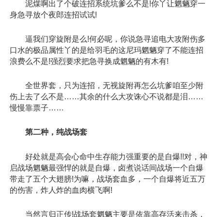
泥煤啊出了个破连招系统坑爹么不是!你丫让魍魉穿一
身急寻放个夜郎连招试试!
逼我们穿旋附是么!何必呢，你说急寻追电大攻附伤多
口水的极品属性丫的是给羽毛的这尼玛魍魉穿了不能连招
浪费么不是!强烈要求把急寻换成魍魉的有木有!
全世界套，只为连招，无视旋附再怎么坑爹咱至少附
伤上去了么不是……其余的什么大攻诛心不说都是泪……
慢慢靠票子……
第二种，纯战场套
好处就是高会心命中生存能力强重要的是自爆!!对，神
启战场魍魉最强悍的就是自爆，卤煮说话间战场一个自爆
带走了五个大翅膀!为嘛，战场套血多，一个自爆将近五万
的伤害，炸人炸的血肉横飞啊!
当然言归正传!战场套魍魉主要是依靠高存活来击杀，