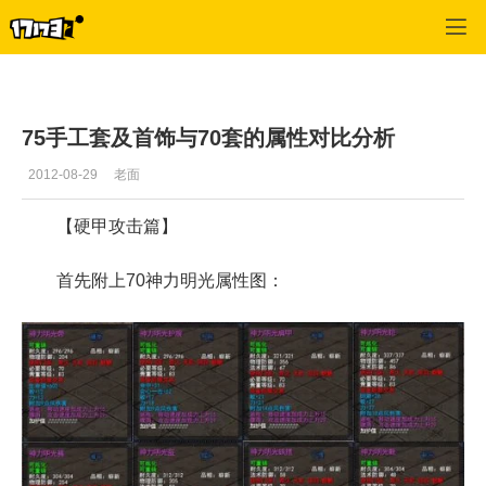
天下3
>
综合攻略
>
正文
75手工套及首饰与70套的属性对比分析
2012-08-29
老面
【硬甲攻击篇】
首先附上70神力明光属性图：