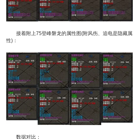
接着附上75登峰磐龙的属性图(附风伤、追电是隐藏属
性)：
数据对比：