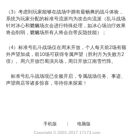
（3）考虑到玩家能够在战场中拥有最畅爽的战斗体验，
系统为玩家分配的标准号流派均为攻击向流派（乱斗战场
针对冰心和魍魉场次会进行特殊处理，如冰心场治疗效果
将会削弱，魍魉场所有人将会自带反隐技能）；
（4）标准号乱斗战场仅在周末开放，个人每天前2场有额
外声望加成，前10场可获得专属声望（胜利方为失败方2
倍）。周六开放巴蜀演兵场，周日开放江南雪竹阵。
标准号乱斗战场现已全服开启，专属战场任务、事迹、
声望商店等诸多惊喜，等待你来探索！
手机版
|
电脑版
Copyright © 2001-2017 17173.com