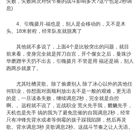
失败，失败两次对快节奏的战斗影响多大?这个也是2秒调
息)
4、引魄摄月-福也是，别人是会移动的，又不是木
头。18米射程，经常队友就脱离了
其他就不多说了，上面4个是比较突出的问题，就目
前来看，变身完全就是挥刀自宫，开个偃女之后，曼珠沙
华磨蹭半天扔不出去，引魄摄月 不管是用 福还是祸，别人
跑两步就废了。
尤其吐槽灵歌。除了偷袭别人 除了冰心以外的其他任
何职业，你想面对面顺利放出去不是一般的艰难，更无语
的是，一旦读条失败，继续调息2秒，完全就是自控
啊。。远程就不说了，近战职业 荒火先手我，魍魉先手，
天机也是先手 搞的我为了避免悲催的自我调息2秒，经常
只有冲锋先背水或者等倒霉的孩子踩我陷阱，然后再灵
歌。背水调息3秒 灵歌调息2秒。这战斗节奏之让人无语。