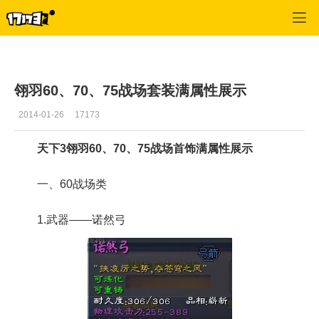
天下3
>
门派攻略
>
正文
翎羽60、70、75战场套装满属性展示
2014-01-26
17173
天下3翎羽60、70、75战场首饰满属性展示
一、60战场类
1.武器——诺然弓