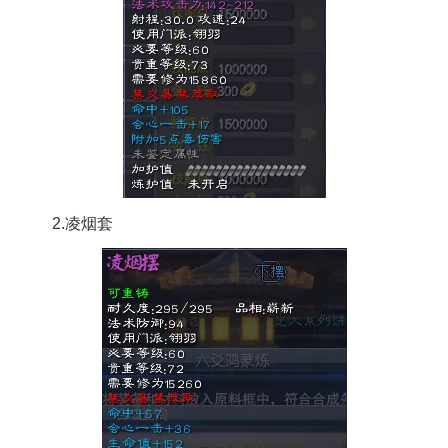
2.凌烟套