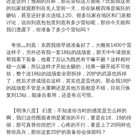
还是达到了预期的目标，那在雷钻这方面呢？比如我这类
的玩家就观察到在名人堂前一天，你在纵横四海是疯狂的
砸钻，甚至还好多次连续上20。很多玩家在地区和门派都
讨论，说你到底包包里到底有多少雷钻呢，那你今天能和
我们透露下，你准备了多少个雷钻吗？
夸张灬到底：东西我很早就准备好了，大概有1400个雷
这样子，另外还有我一套18钻的战场套，那天中午请朋友
帮我看下装备，他看了后认为既然有干嘛不砸？这样相对
稳一点嘛，所以这样才开始去砸的，结果一砸开就不可收
拾，整个连18钻的战场套全部拆掉，20护的武器也拆掉
了，然后才拼成现在这样，其实也是蛮伤的。那会我18护
的战场套不管是火重啊还是其他方面都是不错，目前只恢
复到13钻，能凑合着用，还是有点可惜。
【明净八度】 幻度：不知道你当时的感觉是怎么样的
啊，我们这些围观者倒是紧张的不行，要是在18、19的徘
徊，那可真替你捏把汗，心疼的不行，要是上了20同样也
替你高兴，那你这套20护的装备你会保留吗？