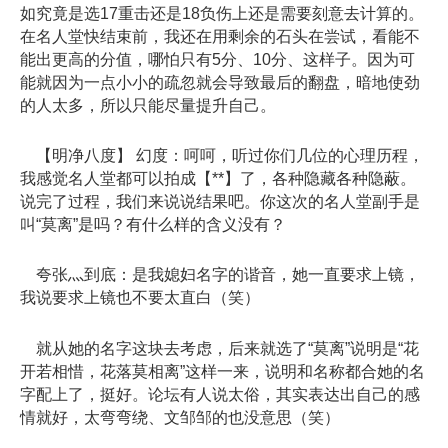
如究竟是选17重击还是18负伤上还是需要刻意去计算的。
在名人堂快结束前，我还在用剩余的石头在尝试，看能不
能出更高的分值，哪怕只有5分、10分、这样子。因为可
能就因为一点小小的疏忽就会导致最后的翻盘，暗地使劲
的人太多，所以只能尽量提升自己。
【明净八度】 幻度：呵呵，听过你们几位的心理历程，
我感觉名人堂都可以拍成【**】了，各种隐藏各种隐蔽。
说完了过程，我们来说说结果吧。你这次的名人堂副手是
叫“莫离”是吗？有什么样的含义没有？
夸张灬到底：是我媳妇名字的谐音，她一直要求上镜，
我说要求上镜也不要太直白（笑）
就从她的名字这块去考虑，后来就选了“莫离”说明是“花
开若相惜，花落莫相离”这样一来，说明和名称都合她的名
字配上了，挺好。论坛有人说太俗，其实表达出自己的感
情就好，太弯弯绕、文邹邹的也没意思（笑）