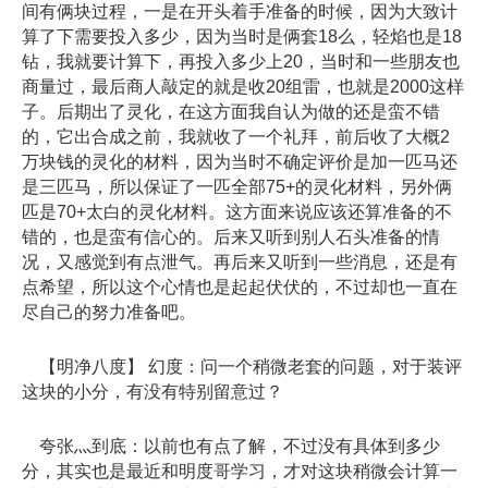
间有俩块过程，一是在开头着手准备的时候，因为大致计
算了下需要投入多少，因为当时是俩套18么，轻焰也是18
钻，我就要计算下，再投入多少上20，当时和一些朋友也
商量过，最后商人敲定的就是收20组雷，也就是2000这样
子。后期出了灵化，在这方面我自认为做的还是蛮不错
的，它出合成之前，我就收了一个礼拜，前后收了大概2
万块钱的灵化的材料，因为当时不确定评价是加一匹马还
是三匹马，所以保证了一匹全部75+的灵化材料，另外俩
匹是70+太白的灵化材料。这方面来说应该还算准备的不
错的，也是蛮有信心的。后来又听到别人石头准备的情
况，又感觉到有点泄气。再后来又听到一些消息，还是有
点希望，所以这个心情也是起起伏伏的，不过却也一直在
尽自己的努力准备吧。
【明净八度】 幻度：问一个稍微老套的问题，对于装评
这块的小分，有没有特别留意过？
夸张灬到底：以前也有点了解，不过没有具体到多少
分，其实也是最近和明度哥学习，才对这块稍微会计算一