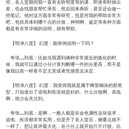
些，名人堂期间我一直有去听明度哥的课，即使有时候出
差，也会找朋友帮忙录音，然后回来再听，甚至还会做一
些笔记。他对这方面非常有研究，也是对我的帮助非常大
吧，包括具体到哪个点的分值，神明啊、鉴定等各种方面
都是有非常详细的说明，很有帮助。
【明净八度】 幻度：能举例说明一下吗？
夸张灬到底：比如当我遇到俩种非常接近的炼化的时
候，我就可以通过小分计算判断哪一件的分更高，而不是
像我以前一样拿不定主意或者凭感觉去决定。
【明净八度】 幻度：我觉得我就是属于稀里糊涂的那类
型，只知道出了追电和疾语就是好的。什么分值啊、高低
啊，很少会关注到。
夸张灬到底：是啊，一般人都是在金色属性这块追求，
追电、疾语都非常实用，但是开了名人堂后，侧重点就不
一样了。想让装评最大化，在小分上就开始斤斤计较。比