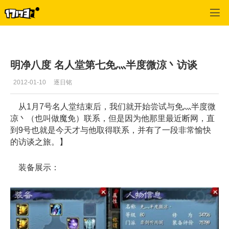
天下3
>
记者稿件
>
正文
明净八度 名人堂第七免灬半度微涼丶访谈
2012-01-10
逐日铭
从1月7号名人堂结束后，我们就开始尝试与免灬半度微
凉丶（也叫做魔免）联系，但是因为他那里最近断网，直
到9号也就是今天才与他取得联系，并有了一段非常愉快
的访谈之旅。】
装备展示：