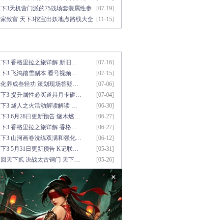
下3天机营门派的75战场套装属性参
[07-19]
考
发家致富 天下3挖宝出妖地点路线大全
[11-15]
用资料推荐
更多>>
下3 香格里拉之旅详解 新旧…
[07-16]
下3 飞鸿踏雪副本 看号视频…
[07-15]
炼化养成叁轻功 策划现场答疑…
[07-06]
天下3 提升属性必买道具月卡砸…
[07-04]
下3 燧人之火活动解读解读 …
[06-30]
下3 6月28日更新预告 燧木燃…
[06-27]
下3 香格里拉之旅详解 香格…
[06-27]
天下3 山河画卷洗练双满和强化…
[06-12]
下3 5月31日更新预告 K记联…
[05-31]
回天下贰 决战太古铜门 天下…
[05-26]
×