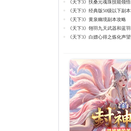
《天下3》扶桑元魂珠技能领悟
《天下3》经典版50级以下副
《天下3》黄泉幽境副本攻略
《天下3》翎羽九天武器和蓝
《天下3》白嫖心得之炼化声望