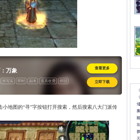
查看更多
下：万象
文
半写实
即时
副本
道具收费
怀旧
立即下载
《
地图的“寻”字按钮打开搜索，然后搜索八大门派传
7