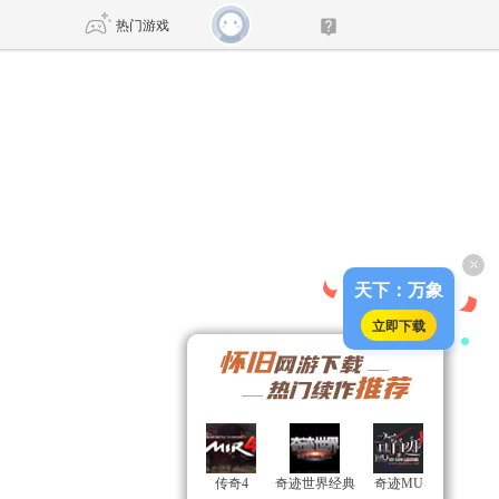
热门游戏
DNF
传奇4
剑网3旗舰版
新天龙八部
×
自由
诛仙世界
新仙侠5
天下：万象
立即下载
传奇4
传奇4
奇迹世界经典
奇迹世界经典
奇迹MU
奇迹MU