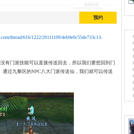
新闻导语
预约
最
73.com/thread/616/1222/20111109/4eb9e0c55de733c13-
《
没有门派技能可以直接传送回去，所以我们要想回到门
 通过九黎区的NPC八大门派传送仙，我们就可以传送
《
《
精