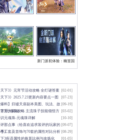
新门派初体验：幽篁国
三系技能视频
章点击排行
更多>>
《天下3》元宵节活动攻略 全灯谜答案
[02-01]
天下3》2025.7.23更新内容要点一图
[07-23]
知
【爆料】归墟天扉副本美图、玩法、故
[09-19]
事背景大揭秘！
天下3元魂珠攻略 主流珠子技能领悟方
[03-02]
法
初识元魂珠-元魂珠详解
[10-10]
装评那点事（给喜欢追求装评的玩家的
[09-07]
参考）
5手工套及首饰与70套的属性对比分析
[08-29]
天下3疾语属性的换算比例与改炼化
[01-05]