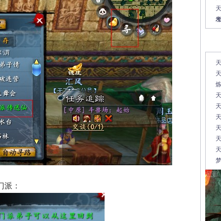
天
常
天
天
天
天
天
天
梦
的门派：