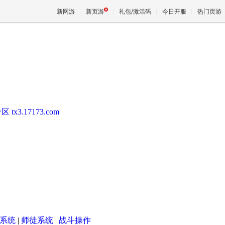
新网游
新页游
礼包/激活码
今日开服
热门页游
魔兽
天堂
专区
tx3.17173.com
王权与
系统
|
师徒系统
|
战斗操作