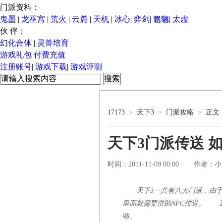
门派资料：
鬼墨
|
龙巫宫
|
荒火
|
云麓
|
天机
|
冰心
|
弈剑
|
魍魉
|
太虚
伙 伴：
幻化合体
|
灵兽培育
游戏礼包
付费充值
注册账号
|
游戏下载
|
游戏评测
17173
>
天下3
>
门派攻略
>
正文
天下3门派传送 
时间：2011-11-09 00:00
小Y
作者：
天下3一共有八大门派，由
里面就需要借助NPC传送。 
咯。