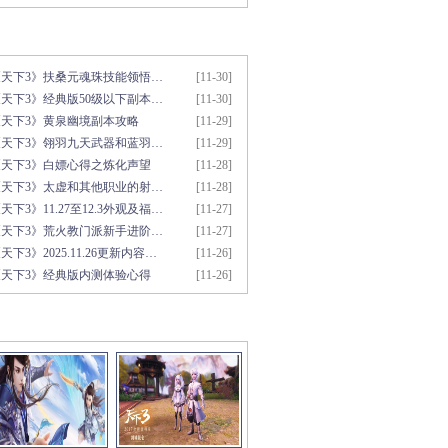
新文章推荐
更多>>
《天下3》扶桑元魂珠技能领悟…
[11-30]
天下3》经典版50级以下副本…
[11-30]
《天下3》黄泉幽境副本攻略
[11-29]
《天下3》翎羽九天武器和蓝羽…
[11-29]
《天下3》白嫖心得之炼化声望
[11-28]
《天下3》太虚和其他职业的射…
[11-28]
天下3》11.27至12.3外观及福…
[11-27]
《天下3》荒火教门派新手进阶…
[11-27]
天下3》2025.11.26更新内容…
[11-26]
《天下3》经典版内测体验心得
[11-26]
彩视频推荐
更多>>