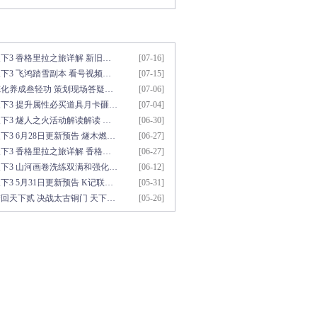
用资料推荐
更多>>
下3 香格里拉之旅详解 新旧…
[07-16]
下3 飞鸿踏雪副本 看号视频…
[07-15]
炼化养成叁轻功 策划现场答疑…
[07-06]
天下3 提升属性必买道具月卡砸…
[07-04]
下3 燧人之火活动解读解读 …
[06-30]
下3 6月28日更新预告 燧木燃…
[06-27]
下3 香格里拉之旅详解 香格…
[06-27]
天下3 山河画卷洗练双满和强化…
[06-12]
下3 5月31日更新预告 K记联…
[05-31]
回天下贰 决战太古铜门 天下…
[05-26]