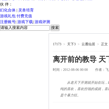
伙 伴：
幻化合体
|
灵兽培育
游戏礼包
付费充值
注册账号
|
游戏下载
|
游戏评测
17173
>
天下3
>
云麓仙居
>
正文
离开前的教导 天
时间：2012-08-06 00:00
飞
作者：
从老天下开测就开始在玩，
纯的喜欢，喜欢控场的成就，喜
是个暴力狂。