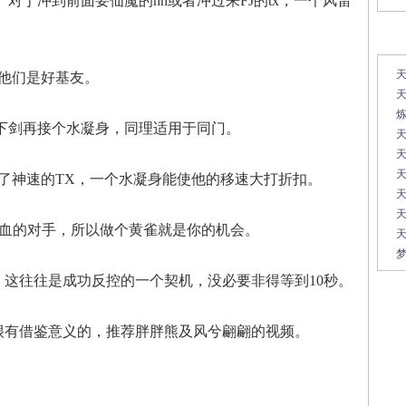
对于冲到前面要仙魔的hh或者冲过来FJ的tx，一个风雷
常
天
他们是好基友。
天
打下剑再接个水凝身，同理适用于同门。
天
天
开了神速的TX，一个水凝身能使他的移速大打折扣。
天
残血的对手，所以做个黄雀就是你的机会。
天
梦
，这往往是成功反控的一个契机，没必要非得等到10秒。
很有借鉴意义的，推荐胖胖熊及风兮翩翩的视频。