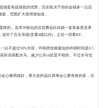
战场套有战场套的优势，完全取决于你的金钱多一点还
场套，范围扩大谁用谁知道。
蛋疼的，追求JP炼化的话花费远比你搞一套装备甚至养
选对了石头等级(贵重4级以内)，之后一切看RP。
一以不超过50%为宜，吟唱类技能最短的吟唱时间是0.5
高疾语搭配水马，减少公共cd还是不错的，不过水马也
+的会心够用就好，堆大攻的远比再堆会心要有效的多，当