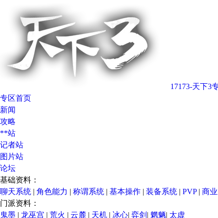
17173-天下3
专区首页
新闻
攻略
**站
记者站
图片站
论坛
基础资料：
聊天系统
|
角色能力
|
称谓系统
|
基本操作
|
装备系统
|
PVP
|
商业
门派资料：
鬼墨
|
龙巫宫
|
荒火
|
云麓
|
天机
|
冰心
|
弈剑
|
魍魉
|
太虚