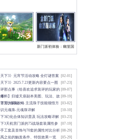
新门派初体验：幽篁国
三系技能视频
章点击排行
更多>>
《天下3》元宵节活动攻略 全灯谜答案
[02-01]
天下3》2025.7.23更新内容要点一图
[07-23]
知
装评那点事（给喜欢追求装评的玩家的
[09-07]
参考）
【爆料】归墟天扉副本美图、玩法、故
[09-19]
事背景大揭秘！
天下3元魂珠攻略 主流珠子技能领悟方
[03-02]
法
初识元魂珠-元魂珠详解
[10-10]
天下3幻化合体知识普及 玩法攻略详解
[03-23]
下3天机营门派的75战场套装属性参
[07-19]
考
5手工套及首饰与70套的属性对比分析
[08-29]
大禹之佑的触发条件、特技效果一览
[05-29]