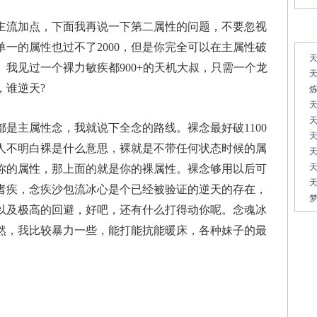
流加点，下面我再说一下第二属性的问题，不要忽视
常
一的属性也过不了2000，但是你完全可以在主属性破
天
我见过一个裸力敏疾都900+的天机大叔，只需一个龙
天
，谁逆天?
天
主属性念，我就说下全念的路线。裸念最好破1100
天
人不明白裸是什么意思，裸就是不带任何状态时候的属
天
你的属性，那上面的就是你的裸属性。裸念够用以后可
天
者疾，念疾沙包流冰心是个已经被验证的逆天的存在，
梦
以及极高的回避，好吧，还有什么打得动你呢。念魂冰
然，我比较暴力一些，能打能抗能暖床，各种妹子的最