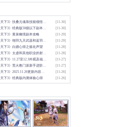
新文章推荐
更多>>
《天下3》扶桑元魂珠技能领悟…
[11-30]
天下3》经典版50级以下副本…
[11-30]
《天下3》黄泉幽境副本攻略
[11-29]
《天下3》翎羽九天武器和蓝羽…
[11-29]
《天下3》白嫖心得之炼化声望
[11-28]
《天下3》太虚和其他职业的射…
[11-28]
天下3》11.27至12.3外观及福…
[11-27]
《天下3》荒火教门派新手进阶…
[11-27]
天下3》2025.11.26更新内容…
[11-26]
《天下3》经典版内测体验心得
[11-26]
彩视频推荐
更多>>