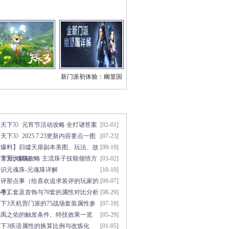
新门派初体验：幽篁国
三系技能视频
章点击排行
更多>>
《天下3》元宵节活动攻略 全灯谜答案
[02-01]
天下3》2025.7.23更新内容要点一图
[07-23]
知
【爆料】归墟天扉副本美图、玩法、故
[09-19]
事背景大揭秘！
天下3元魂珠攻略 主流珠子技能领悟方
[03-02]
法
初识元魂珠-元魂珠详解
[10-10]
装评那点事（给喜欢追求装评的玩家的
[09-07]
参考）
5手工套及首饰与70套的属性对比分析
[08-29]
下3天机营门派的75战场套装属性参
[07-19]
考
大禹之佑的触发条件、特技效果一览
[05-29]
天下3疾语属性的换算比例与改炼化
[01-05]