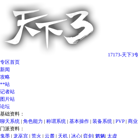
17173-天下3
专区首页
新闻
攻略
**站
记者站
图片站
论坛
基础资料：
聊天系统
|
角色能力
|
称谓系统
|
基本操作
|
装备系统
|
PVP
|
商业
门派资料：
鬼墨
|
龙巫宫
|
荒火
|
云麓
|
天机
|
冰心
|
弈剑
|
魍魉
|
太虚