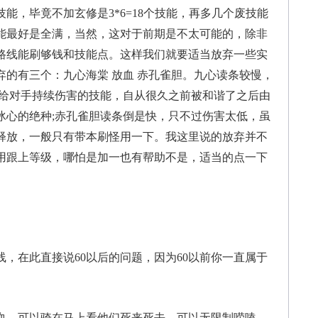
，毕竟不加玄修是3*6=18个技能，再多几个废技能
能最好是全满，当然，这对于前期是不太可能的，除非
路线能刷够钱和技能点。这样我们就要适当放弃一些实
的有三个：九心海棠 放血 赤孔雀胆。九心读条较慢，
离给对手持续伤害的技能，自从很久之前被和谐了之后由
冰心的绝种;赤孔雀胆读条倒是快，只不过伤害太低，虽
释放，一般只有带本刷怪用一下。我这里说的放弃并不
用跟上等级，哪怕是加一也有帮助不是，适当的点一下
在此直接说60以后的问题，因为60以前你一直属于
，可以骑在马上看他们死来死去，可以无限制唠嗑，