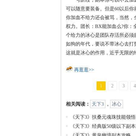
可以随意要装备。但是60以后
你加血不给力还会被骂，当然，
权力。团长：BX能加血么?你
个给力的冰心是团队存活所必须
如狗的年代，要说不带冰心去打
这就是冰心的作用，近乎无限的
再逛逛>>
1
2
3
4
相关阅读：
天下3
，
冰心
《天下3》扶桑元魂珠技能领悟
《天下3》经典版50级以下副
《天下3》黄泉幽境副本攻略