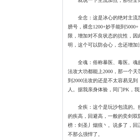
就说一下主流加点，那些全体
全念：这是冰心的绝对主流加点
膀号，裸念1200+妙手能到500
限，增加对不良状态的抗性，因
明，这个可以防会心，念还增加
全魂：俗称暴医、毒医。魂的
法攻大功都能上2000，那一个
到2000法攻的还是不太容易见
人。据我亲身体验，同门PK，我
全疾：这个是玩沙包流的。疾
的疾高，回避高，一般的奕剑双
榜：剑圣丿烟痕丶。说多了，回
不那么强悍了。