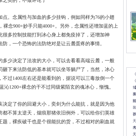
之类的，不做评论了
。念属性与加血的多少挂钩，例如同样为76的小翅
0+，裸念900+妙手只能4000+。另外，念属性还增加蓝的上
此很多控制技能打到冰心身上都免疫掉了，还增加神
法防，一个恐怖的法防绝对是让云麓蛋疼的事情。
多少决定了法攻的大小，可以去看看高端云麓，一般
文
天罚砸下来法防低的基本就可以坐等躺尸了，当然，冰心
到，不过1400左右还是能看到的，据说可以三毒放倒一个
《
蓝沁1200+裸念的干不过同级紫陌玄的魂冰心，惭愧。
决定了你的回避大小，奕剑为什么能抗，就是因为他
防都不算太逆天，烟痕那猪依旧例外，可以给你们英雄
7
天
正题，裸疾破千也是个很能抗的货，不过相对的刷血就