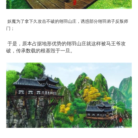
妖魔为了拿下久攻击不破的翎羽山庄，诱惑部分翎羽弟子反叛师
门；
于是，原本占据地形优势的翎羽山庄就这样被马王爷攻
破，传承数载的根基毁于一旦。