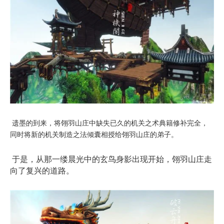
遗墨的到来，将翎羽山庄中缺失已久的机关之术典籍修补完全，
同时将新的机关制造之法倾囊相授给翎羽山庄的弟子。
于是，从那一缕晨光中的玄鸟身影出现开始，翎羽山庄走
向了复兴的道路。