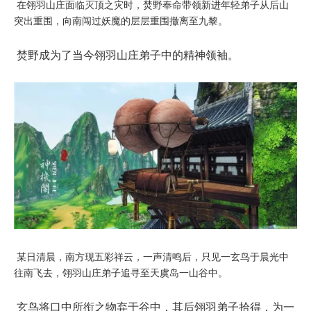
在翎羽山庄面临灭顶之灾时，焚野奉命带领新进年轻弟子从后山
突出重围，向南闯过妖魔的层层重围撤离至九黎。
焚野成为了当今翎羽山庄弟子中的精神领袖。
某日清晨，南方现五彩祥云，一声清鸣后，只见一玄鸟于晨光中
往南飞去，翎羽山庄弟子追寻至天虞岛一山谷中。
玄鸟将口中所衔之物弃于谷中，其后翎羽弟子拾得，为一