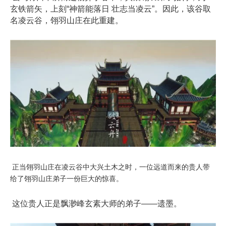
玄铁箭矢，上刻“神箭能落日 壮志当凌云”。因此，该谷取
名凌云谷，翎羽山庄在此重建。
正当翎羽山庄在凌云谷中大兴土木之时，一位远道而来的贵人带
给了翎羽山庄弟子一份巨大的惊喜。
这位贵人正是飘渺峰玄素大师的弟子——遗墨。