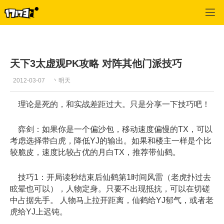
天下3
>
门派攻略
>
正文
天下3太虚观PK攻略 对阵其他门派技巧
2012-03-07
丶明天
理论是死的，和实战差距过大。只是分享一下技巧吧！
弈剑：如果你是一个偏沙包，移动速度偏慢的TX，可以
考虑选择带白虎，降低YJ的输出。如果和楼主一样是个比
较脆皮，速度比较占优的月白TX，推荐带仙鹤。
技巧1：开局读秒结束后仙鹤第1时间风雷（老虎扑过去
眩晕也可以），人物定身。只要不出现抵抗，可以在切磋
中占据先手。 人物马上拉开距离，仙鹤给YJ郁气，或者老
虎给YJ上迟钝。