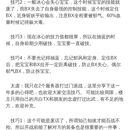
技巧2：一般冰心会失心宝宝，这个时候宝宝的技能就
废了，而BX失去了自身最强的控制技能，这个时候定住
BX，近身斩妖平砍输出，注意BX全程要被郁气。60%血
量时候记得躲大毒。
技巧3：现在冰心的技力值都很厚，所以在抽蓝的时
候，自身前期少用破技，宝宝要一直破技。
技巧4：不要光记得抽蓝，忘记郁风和定身。定住BX
后，把宝宝和BX拉开一定距离破技，防止BX失心。偶尔
郁气BX，防止拆宝宝。
太虚：我只在2个服务器打过门派战，这里分享下这一
年多的心得吧，也欢迎大家交流技巧。 可能比较局限，楼
主只用自己的月白TX和朋友的念虚打过比武，有不足的地
方，欢迎补充。
技巧1：这个可能是废话了，所谓知己知彼才能百战不
殆。所以开战前能了解对方的装备也是很重要的一件事，