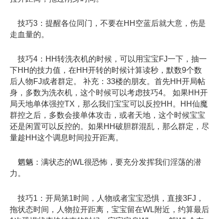
技巧3：提醒各位同门，不要在HH空蓝后就大意，伤是
走血量的。
技巧4：HH转洗衣机的时候，可以用宝宝FJ一下，抽一
下HH的技力值，在HH开转的时候计算读秒，默数9个数
后人物FJ或者群定。 补充：33楼的朋友。首先HH开局帖
身，多数为洗衣机，这个时候可以考虑技巧4。 如果HH开
局天地单体强控TX，那么我们宝宝可以反控HH。HH仙魔
群控之后，多数会接单体攻击，或者天地，这个时候宝宝
还是闲置可以反控的。如果HH破胆群混乱，那么群定，尽
量趁HH这个调息时间拉开距离。
魍魉：满状态的WL很恐怖，要充分发挥我们淫荡的潜
力。
技巧1：开局第1时间，人物或者宝宝恐惧，直接3FJ，
拖状态时间，人物拉开距离，宝宝留在WL附近，约算最后