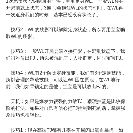
1次恐惧状态快结束的时候，宝宝定身WL。 一般WL会在
开局前就上状态，3连FJ会拖住WL的状态时间，在WL再
一次近身我们的时候，基本已经没有状态了。
技巧2：WL的残影可以解除定身状态，所以要用宝宝骗
取WL的残影。
技巧3：一般WL开局会暗器接狂影，在混乱状态下，我
们很难放出FJ，所以被混乱了，人物群定，同时宝宝FJ。
技巧4：WL有2个解除定身技能，我们有3个定身技能，
所以合理的释放技能，可以让WL困在原地，在WL地行
前，我们如果锁定的是他，宝宝是可以放出FJ的。
天机：如果是爆发力很强的力敏TJ，猥琐抽蓝是比较保
险的打法。如果对自己有信心把TJ控制到死的话，掌握强
杀技巧也很轻松。
技巧1：现在高端TJ都有几率在开局闪出满血暴虎，如