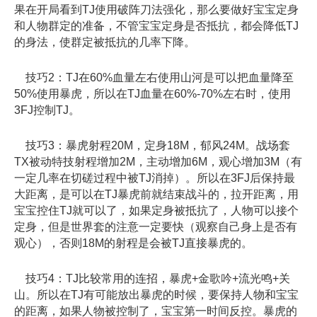
果在开局看到TJ使用破阵刀法强化，那么要做好宝宝定身
和人物群定的准备，不管宝宝定身是否抵抗，都会降低TJ
的身法，使群定被抵抗的几率下降。
技巧2：TJ在60%血量左右使用山河是可以把血量降至
50%使用暴虎，所以在TJ血量在60%-70%左右时，使用
3FJ控制TJ。
技巧3：暴虎射程20M，定身18M，郁风24M。战场套
TX被动特技射程增加2M，主动增加6M，观心增加3M（有
一定几率在切磋过程中被TJ消掉）。所以在3FJ后保持最
大距离，是可以在TJ暴虎前就结束战斗的，拉开距离，用
宝宝控住TJ就可以了，如果定身被抵抗了，人物可以接个
定身，但是世界套的注意一定要快（观察自己身上是否有
观心），否则18M的射程是会被TJ直接暴虎的。
技巧4：TJ比较常用的连招，暴虎+金歌吟+流光鸣+关
山。所以在TJ有可能放出暴虎的时候，要保持人物和宝宝
的距离，如果人物被控制了，宝宝第一时间反控。暴虎的