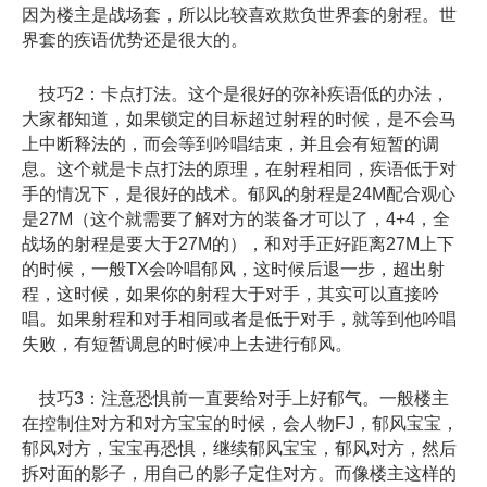
因为楼主是战场套，所以比较喜欢欺负世界套的射程。世
界套的疾语优势还是很大的。
技巧2：卡点打法。这个是很好的弥补疾语低的办法，
大家都知道，如果锁定的目标超过射程的时候，是不会马
上中断释法的，而会等到吟唱结束，并且会有短暂的调
息。这个就是卡点打法的原理，在射程相同，疾语低于对
手的情况下，是很好的战术。郁风的射程是24M配合观心
是27M（这个就需要了解对方的装备才可以了，4+4，全
战场的射程是要大于27M的），和对手正好距离27M上下
的时候，一般TX会吟唱郁风，这时候后退一步，超出射
程，这时候，如果你的射程大于对手，其实可以直接吟
唱。如果射程和对手相同或者是低于对手，就等到他吟唱
失败，有短暂调息的时候冲上去进行郁风。
技巧3：注意恐惧前一直要给对手上好郁气。一般楼主
在控制住对方和对方宝宝的时候，会人物FJ，郁风宝宝，
郁风对方，宝宝再恐惧，继续郁风宝宝，郁风对方，然后
拆对面的影子，用自己的影子定住对方。而像楼主这样的