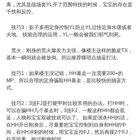
离，尤其是战场套YL开了范围特技的时候，宝宝的存在是
干扰和反控。
技巧3：影子多用定身控制YL防止YL过快近身水缓或者
火地。 技能合理的运用，YL一般会被我们郁气到死。
荒火：刚身的荒火爆发力太强，像楼主这样的脆皮TX，
基本一瞬间就会被放倒。所以推荐猥琐点抽蓝打法。
技巧1：如果楼主没记错，HH暴走一次需要200+的
MP。所以合理的定身骗取HH暴走，是比较快的抽蓝方
式。
技巧2：3连FJ是打硬甲时比较常用的办法。打HH时，
可以在骗HH几个暴走时，3连FJ，一般这样HH都会底
蓝，人物和宝宝双破技就可以了。 如果是强杀HH的话，
在HH开出刚身后，尽量要把宝宝控制到自身和HH的中
间，在HH冲刺的时候，用宝宝反控FJ，然后再接2个FJ，
拉开距离，拖过刚身时间。