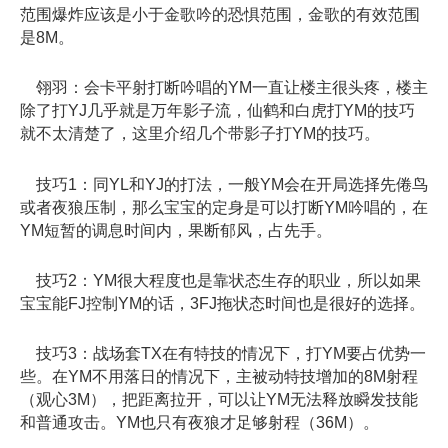
范围爆炸应该是小于金歌吟的恐惧范围，金歌的有效范围
是8M。
翎羽：会卡平射打断吟唱的YM一直让楼主很头疼，楼主
除了打YJ几乎就是万年影子流，仙鹤和白虎打YM的技巧
就不太清楚了，这里介绍几个带影子打YM的技巧。
技巧1：同YL和YJ的打法，一般YM会在开局选择先倦鸟
或者夜狼压制，那么宝宝的定身是可以打断YM吟唱的，在
YM短暂的调息时间内，果断郁风，占先手。
技巧2：YM很大程度也是靠状态生存的职业，所以如果
宝宝能FJ控制YM的话，3FJ拖状态时间也是很好的选择。
技巧3：战场套TX在有特技的情况下，打YM要占优势一
些。在YM不用落日的情况下，主被动特技增加的8M射程
（观心3M），把距离拉开，可以让YM无法释放瞬发技能
和普通攻击。YM也只有夜狼才足够射程（36M）。