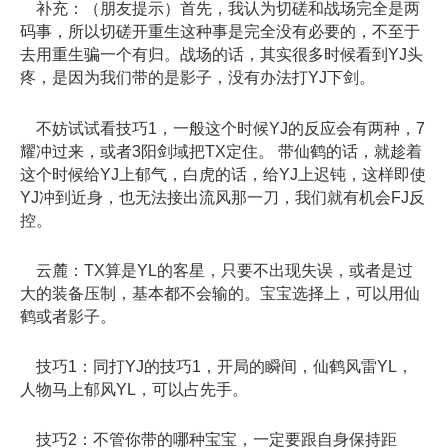
补充：（朋友提示）首先，我认为切磋和战场完全是两
码事，所以切磋开重生这种事是完全没有必要的，不至于
去用重生骗一个有归。战场的话，其实很多时候看到YJ头
疼，是因为我们带的是影子，没有办法打YJ下剑。
不妨试试看技巧1，一般这个时候YJ的反应会有两种，7
耀冲过来，或者3阳剑域把TX定住。 带仙鹤的话，就趁着
这个时候给YJ上郁气，白虎的话，给YJ上迟钝，这样即使
YJ冲到近身，也无法接出流风那一刀，我们就有机会FJ反
控。
云麓：TX算是YL的客星，只要不出现失误，或者是过
大的装备压制，基本都不会输的。宝宝选择上，可以用仙
鹤或者影子。
技巧1：同打YJ的技巧1，开局的瞬间，仙鹤风雷YL，
人物马上郁风YL，可以占先手。
技巧2：不管你带的哪种宝宝，一定要跟自身保持距