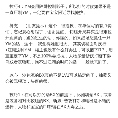
技巧4：YM会用陷阱控制影子，所以打的时候如果不是
一直压制YM，一定要在宝宝附近寻找掩护。
补充： （朋友提示）这个，很抱歉，在单位写的有点匆
忙，忘记观心射程了，谢谢提醒。 切磋开局其实是很难拉
开距离的，跑的过远的话，你懂的。如果战场想抓住一只
YM的话，这个… 我觉得难度很大。 其实切磋面对疾行
+江湖这种YM，楼主也没有什么好办法，可以赌下RP，用
宝宝定下YM，不是100%会抵抗，人物尽量斩妖打断下倦
鸟或者夜狼吧，拖不过江湖的时间的话，一般就悲剧了。
冰心：沙包流的BX真的不是1V1可以搞定的了，抽蓝又
会被骂猥琐，头疼的很。
技巧1：在可以打的动BX的前提下，比如魂念BX，或者
是装备相对比较脆的BX。斩妖+普攻打断和输出是不错的
选择，人物和宝宝的FJ都留在BX大毒之后。