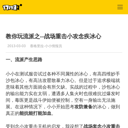
天下3
>
冰心堂
>
正文
教你玩流派之--战场重击小攻念疾冰心
2013-03-03
香格里拉-小小情报员
一、流派产生思路
小小在测试服尝试过各种不同属性的冰心，有高四维妙手
沙包冰心，有高法攻罂散暴力冰心。但是过于追求极端就
意味着其他方面就会有所欠缺。实战的过程中，沙包冰心
的输出能力实在太弱，遭遇多人集火时也很难抗过爆发时
间，毒医更是战斗伊始便被控制，空有一身输出无法施
展。在这种情况下，小小开始思考
攻防兼备
的冰心，做到
真正的
能抗能打能加血
。
受到念小攻重击天机的启发，我设想了
战场套念小攻重击