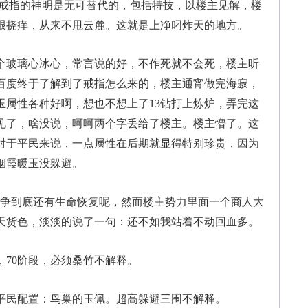
溪戒指的神明是无可替代的，包括特技，以楼主见解，楼
跟挠痒，从来不甩云麓。这就是上净叼炸天的地方。
玻璃心冰心，常言说的好，不作死就不会死，楼主听
百度终于了解到了戒指怎么来的，楼主通宵做完海寂，
玉属性各种好啊，想也不想上了13钻打上炼炉，弄完这
见了，啥没说，呵呵两个字丢给了楼主。楼主懵了。这
对于平民来说，一点属性在后期就显得特别珍贵，因为
烟霞暖玉没躲避。
争到底还有生命恢复呢，然而楼主势力里面一个商人大
逆天货色，淡淡的说了一句：还不如我站着不动回血多。
70阶段，必须桑竹不解释。
民配置：鸟巢的玉佩。超高躲避三围不解释。