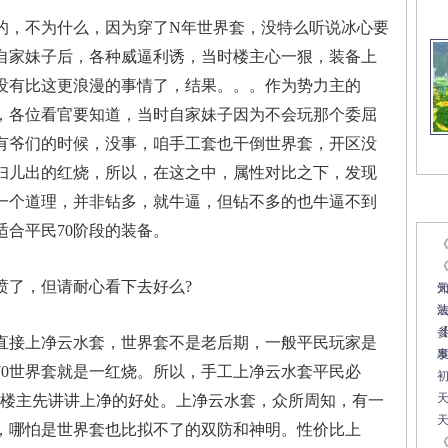
，不为什么，因为穿了N年世界套，没特么听说冰心要
自家妹子后，各种威逼利诱，当时楼主心一狠，装备上
没有比这更浪漫的事情了，结果。。。作为势力主的
，各位看官要知道，当时自家妹子因为不会玩那个委屈
有爷们的时候，没事，咱手工套也干倒世界套，开区没
妇儿出的红烧，所以，在这之中，属性对比之下，发现
一个道理，并非钻多，就牛逼，但钻不多的也牛逼不到
文
合平民70阶段的装备。
《
了，但请耐心看下去好么?
接上净云水套，世界套不是老后期，一般平民玩家是
70世界套就是一红烧。所以，手工上净云水套平民必
听楼主先讲讲上净的好处。上净云水套，众所周知，有一
，哪怕是世界套也比拟不了的双防和神明。性价比上