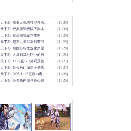
新文章推荐
更多>>
《天下3》扶桑元魂珠技能领悟…
[11-30]
天下3》经典版50级以下副本…
[11-30]
《天下3》黄泉幽境副本攻略
[11-29]
《天下3》翎羽九天武器和蓝羽…
[11-29]
《天下3》白嫖心得之炼化声望
[11-28]
《天下3》太虚和其他职业的射…
[11-28]
天下3》11.27至12.3外观及福…
[11-27]
《天下3》荒火教门派新手进阶…
[11-27]
天下3》2025.11.26更新内容…
[11-26]
《天下3》经典版内测体验心得
[11-26]
彩视频推荐
更多>>