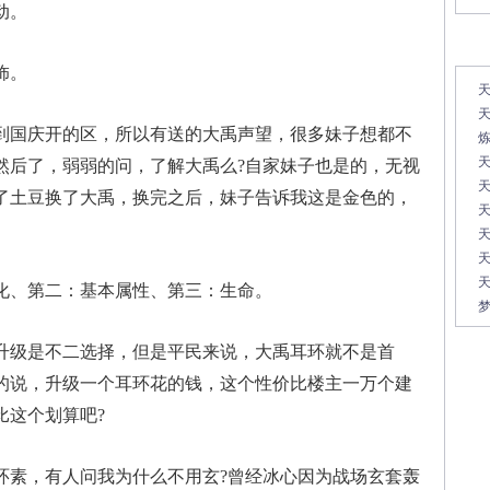
动。
常
饰。
天
天
国庆开的区，所以有送的大禹声望，很多妹子想都不
然后了，弱弱的问，了解大禹么?自家妹子也是的，无视
天
了土豆换了大禹，换完之后，妹子告诉我这是金色的，
天
天
天
、第二：基本属性、第三：生命。
梦
级是不二选择，但是平民来说，大禹耳环就不是首
的说，升级一个耳环花的钱，这个性价比楼主一万个建
比这个划算吧?
素，有人问我为什么不用玄?曾经冰心因为战场玄套轰