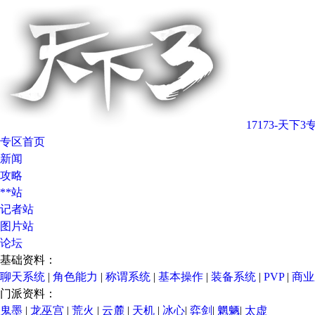
17173-天下3
专区首页
新闻
攻略
**站
记者站
图片站
论坛
基础资料：
聊天系统
|
角色能力
|
称谓系统
|
基本操作
|
装备系统
|
PVP
|
商业
门派资料：
鬼墨
|
龙巫宫
|
荒火
|
云麓
|
天机
|
冰心
|
弈剑
|
魍魉
|
太虚