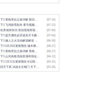
用资料推荐
更多>>
下3 香格里拉之旅详解 新旧…
[07-16]
下3 飞鸿踏雪副本 看号视频…
[07-15]
炼化养成叁轻功 策划现场答疑…
[07-06]
天下3 提升属性必买道具月卡砸…
[07-04]
下3 燧人之火活动解读解读 …
[06-30]
下3 6月28日更新预告 燧木燃…
[06-27]
下3 香格里拉之旅详解 香格…
[06-27]
天下3 山河画卷洗练双满和强化…
[06-12]
下3 5月31日更新预告 K记联…
[05-31]
回天下贰 决战太古铜门 天下…
[05-26]