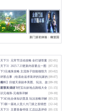
新门派初体验：幽篁国
三系技能视频
章点击排行
更多>>
《天下3》元宵节活动攻略 全灯谜答案
[02-01]
天下3》2025.7.23更新内容要点一图
[07-23]
知
天下3元魂珠攻略 主流珠子技能领悟方
[03-02]
法
装评那点事（给喜欢追求装评的玩家的
[09-07]
参考）
【爆料】归墟天扉副本美图、玩法、故
[09-19]
事背景大揭秘！
发家致富 天下3挖宝出妖地点路线大全
[11-15]
初识元魂珠-元魂珠详解
[10-10]
天下3幻化合体知识普及 玩法攻略详解
[03-23]
天下3新一届名人堂八大门派之首猜想
[12-14]
《天下3》主要装备特技 汇总以及评价
[01-13]