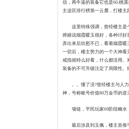
信，再牛逼的装备它也是60,桃
主这区排行榜第一云麓，打楼主
这里特殊强调，曾经楼主是个
师娘说烟霞暖玉很好，各种讨好
弄出来后欣慰不已，看着烟霞暖
一切后，楼主势力的一个大神看
戒指就特么好看，什么都没用。
装备的不可升级注定了局限性。
。。懂了没?曾经楼主与人力
神，号称账号价值80万金币的
项链，平民玩家69阶段幽水，
最后涉及到玉佩，楼主首推平