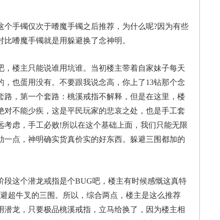
个手镯仅次于嗜魔手镯之后推荐，为什么呢?因为有些
对比嗜魔手镯就是用躲避换了念神明。
，楼主只能说谁用坑谁。当初楼主带着自家妹子每天
的，也蛋用没有。不要跟我说念高，你上了13钻那个念
套路，第一个套路：桃溪戒指不解释，但是在这里，楼
绝对不能少疾，这是平民玩家的悲哀之处，也是手工套
远考虑，手工必败!所以在这个基础上面，我们只能无限
肋一点，神明确实货真价实的好东西。躲避三围都加的
段这个潜龙戒指是个BUG吧，楼主有时候感慨这真特
躲避超牛叉的三围。所以，综合两点，楼主是这么推荐
用潜龙，只要极品桃溪戒指，立马给换了，因为楼主相