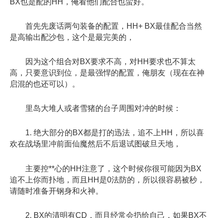
BX也是配的HH，俺看他们配合也蛮好。
首先先废话两句装备的配置，HH+ BX最佳配合当然
是高输出配沙包，这个是最完美的，
因为这个组合对BX要求不高，对HH要求也不算太
高，只要意识到位，是最强悍的配置，俺朋友（现在在神
启混的也还可以）。
里岛大堆人或者雪猪的台子周围对冲的时候：
1. 绝大部分的BX都是打的迅法，追不上HH，所以喜
欢在战场里冲前面仙魔然后不后退试图破旦天地，
主要控**心的HH注意了，这个时候你很可能因为BX
追不上你而扑地，而且HH是0法防的，所以很容易被秒，
请随时准备开钢身和火神。
2. BX的清明有CD，而且经常会扔给自己，如果BX不