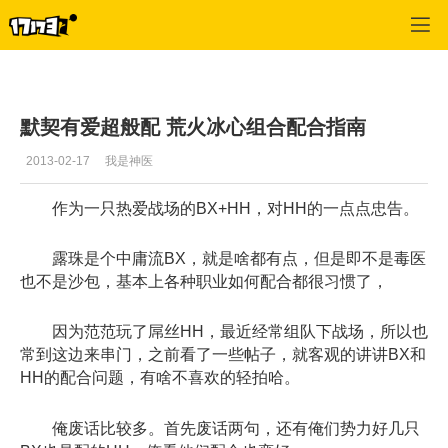
天下3
>
冰心堂
>
正文
默契有爱超般配 荒火冰心组合配合指南
2013-02-17
我是神医
作为一只热爱战场的BX+HH，对HH的一点点忠告。
露珠是个中庸流BX，就是啥都有点，但是即不是毒医
也不是沙包，基本上各种职业如何配合都很习惯了，
因为范范玩了屌丝HH，最近经常组队下战场，所以也
常到这边来串门，之前看了一些帖子，就客观的讲讲BX和
HH的配合问题，有啥不喜欢的轻拍哈。
俺废话比较多。首先废话两句，还有俺们势力好几只