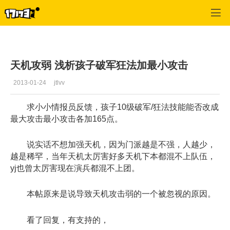
天下3
>
天机营
>
正文
天机攻弱 浅析孩子破军狂法加最小攻击
2013-01-24
jtlvv
求小小情报员反馈，孩子10级破军/狂法技能能否改成
最大攻击最小攻击各加165点。
说实话不想加强天机，因为门派越是不强，人越少，
越是稀罕，当年天机太厉害好多天机下本都混不上队伍，
yj也曾太厉害现在演兵都混不上团。
本帖原来是说导致天机攻击弱的一个被忽视的原因。
看了回复，有支持的，