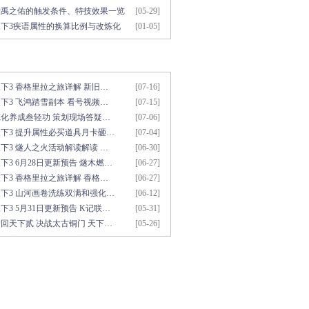
考
大禹之佑的触发条件、特技效果一览
[05-29]
天下3疾语属性的换算比例与改炼化
[01-05]
用资料推荐
更多>>
下3 香格里拉之旅详解 新旧…
[07-16]
下3 飞鸿踏雪副本 看号视频…
[07-15]
炼化养成叁轻功 策划现场答疑…
[07-06]
天下3 提升属性必买道具月卡砸…
[07-04]
下3 燧人之火活动解读解读 …
[06-30]
下3 6月28日更新预告 燧木燃…
[06-27]
下3 香格里拉之旅详解 香格…
[06-27]
天下3 山河画卷洗练双满和强化…
[06-12]
下3 5月31日更新预告 K记联…
[05-31]
回天下贰 决战太古铜门 天下…
[05-26]