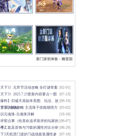
新门派初体验：幽篁国
三系技能视频
章点击排行
更多>>
《天下3》元宵节活动攻略 全灯谜答案
[02-01]
天下3》2025.7.23更新内容要点一图
[07-23]
知
【爆料】归墟天扉副本美图、玩法、故
[09-19]
事背景大揭秘！
天下3元魂珠攻略 主流珠子技能领悟方
[03-02]
法
初识元魂珠-元魂珠详解
[10-10]
装评那点事（给喜欢追求装评的玩家的
[09-07]
参考）
5手工套及首饰与70套的属性对比分析
[08-29]
下3天机营门派的75战场套装属性参
[07-19]