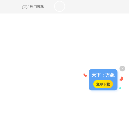
热门游戏
DNF
传奇4
剑网3旗舰版
新天龙八部
×
自由
诛仙世界
新仙侠5
天下：万象
立即下载