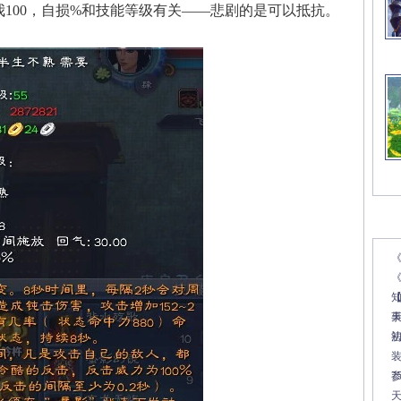
100，自损%和技能等级有关——悲剧的是可以抵抗。
文
《
7
天