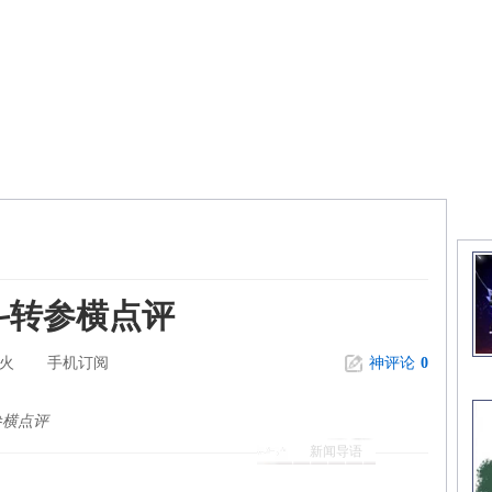
精
斗转参横点评
火
手机订阅
神评论
0
参横点评
新闻导语