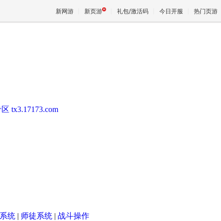
新网游
新页游
礼包/激活码
今日开服
热门页游
魔兽
天堂
专区
tx3.17173.com
王权与
系统
|
师徒系统
|
战斗操作