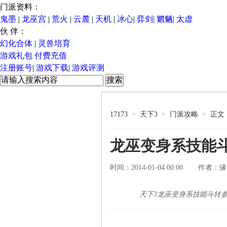
门派资料：
鬼墨
|
龙巫宫
|
荒火
|
云麓
|
天机
|
冰心
|
弈剑
|
魍魉
|
太虚
伙 伴：
幻化合体
|
灵兽培育
游戏礼包
付费充值
注册账号
|
游戏下载
|
游戏评测
17173
>
天下3
>
门派攻略
>
正文
龙巫变身系技能
时间：2014-01-04 00:00
缘
作者：
天下3龙巫变身系技能斗转