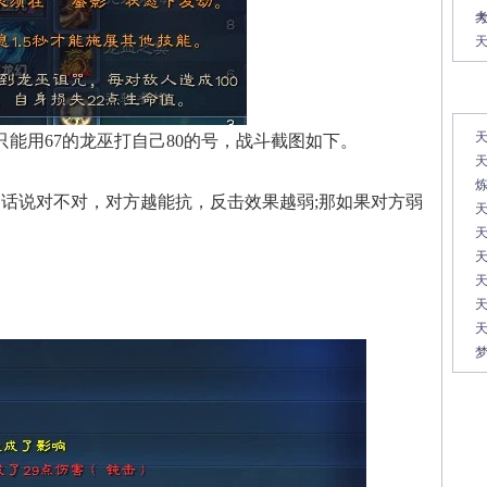
常
天
用67的龙巫打自己80的号，战斗截图如下。
天
说对不对，对方越能抗，反击效果越弱;那如果对方弱
天
天
天
天
梦