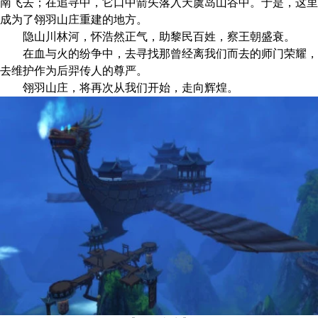
南飞去；在追寻中，它口中箭矢落入天虞岛山谷中。于是，这里
成为了翎羽山庄重建的地方。
隐山川林河，怀浩然正气，助黎民百姓，察王朝盛衰。
在血与火的纷争中，去寻找那曾经离我们而去的师门荣耀，
去维护作为后羿传人的尊严。
翎羽山庄，将再次从我们开始，走向辉煌。