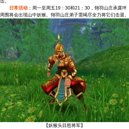
击。
日常活动
：周一至周五19：30和21：30，翎羽山庄承露坪
周围将会出现山中妖猴。翎羽山庄弟子需竭尽全力将它们击退。
【妖猴头目怒将军】