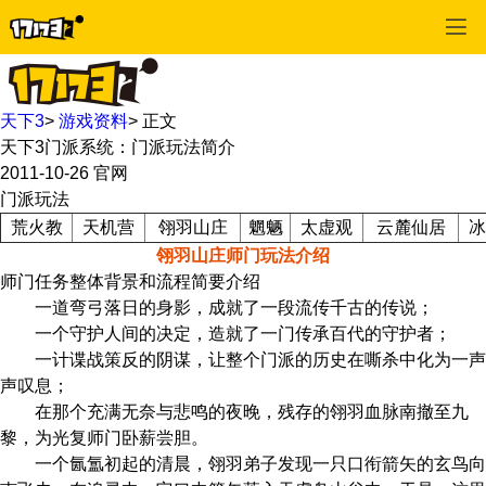
天下3
>
游戏资料
>
正文
天下3门派系统：门派玩法简介
2011-10-26
官网
门派玩法
荒火教
天机营
翎羽山庄
魍魉
太虚观
云麓仙居
冰
翎羽山庄师门玩法介绍
师门任务整体背景和流程简要介绍
一道弯弓落日的身影，成就了一段流传千古的传说；
一个守护人间的决定，造就了一门传承百代的守护者；
一计谍战策反的阴谋，让整个门派的历史在嘶杀中化为一声
声叹息；
在那个充满无奈与悲鸣的夜晚，残存的翎羽血脉南撤至九
黎，为光复师门卧薪尝胆。
一个氤氲初起的清晨，翎羽弟子发现一只口衔箭矢的玄鸟向