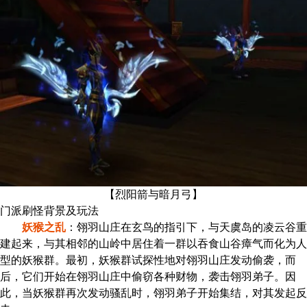
【烈阳箭与暗月弓】
门派刷怪背景及玩法
妖猴之乱
：翎羽山庄在玄鸟的指引下，与天虞岛的凌云谷重
建起来，与其相邻的山岭中居住着一群以吞食山谷瘴气而化为人
型的妖猴群。最初，妖猴群试探性地对翎羽山庄发动偷袭，而
后，它们开始在翎羽山庄中偷窃各种财物，袭击翎羽弟子。因
此，当妖猴群再次发动骚乱时，翎羽弟子开始集结，对其发起反