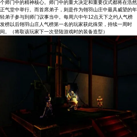
个师门中的精神核心。师门中的重大决定和重要仪式都将在浩然
正气堂中举行。而首席弟子，则是作为翎羽山庄中最具威望的年
轻弟子参与到师门议事当中。每周六中午12点天下之约人气榜
发榜以后翎羽山庄人气榜第一名的玩家获此殊荣，持续一周时
间。（将取该玩家下一次登陆游戏时的装备造型）