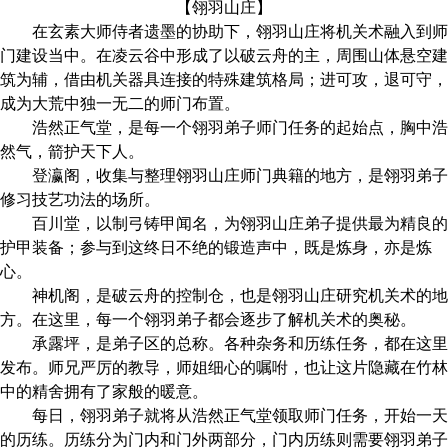
【翎羽山庄】
在玄素大师侍者遗墨的协助下，翎羽山庄将机关术融入到师
门建设当中。在凌云谷中形成了以破云舟的主，周围山体悬空建
筑为辅，借由机关器具连接的特殊建筑格局；进可攻，退可守，
成为大荒中独一无二的师门布置。
浩然正气堂，是每一个翎羽弟子师门任务的起始点，胸中浩
然气，箭护天下人。
登瀛阁，收集与整理翎羽山庄师门典籍的地方，是翎羽弟子
修习技艺功法的场所。
百川堂，以制弓铸甲闻名，为翎羽山庄弟子提供最为精良的
护甲装备；参与到这终日不绝的锻造声中，既是炼身，亦是炼
心。
神机阁，是破云舟的控制仓，也是翎羽山庄研究机关术的地
方。在这里，每一个翎羽弟子都会逐步了解机关术的奥秘。
承露坪，是弟子区的总称。各种杂务和历练任务，都在这里
发布。师兄严厉的教导，师姐细心的嘱咐，也让这片隐藏在竹林
中的精舍拥有了家般的暖意。
每日，翎羽弟子就将从浩然正气堂领取师门任务，开始一天
的历练。历练分为门内和门外两部分，门内历练则需要翎羽弟子