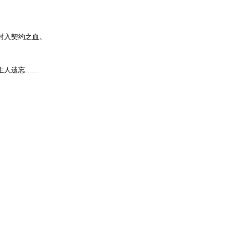
封入契约之血。
主人遗忘……