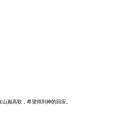
在山巅高歌，希望得到神的回应。