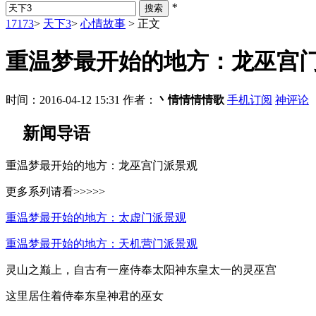
*
17173
>
天下3
>
心情故事
>
正文
重温梦最开始的地方：龙巫宫
时间：2016-04-12 15:31
作者：
丶情情情情歌
手机订阅
神评论
新闻导语
重温梦最开始的地方：龙巫宫门派景观
更多系列请看>>>>>
重温梦最开始的地方：太虚门派景观
重温梦最开始的地方：天机营门派景观
灵山之巅上，自古有一座侍奉太阳神东皇太一的灵巫宫
这里居住着侍奉东皇神君的巫女