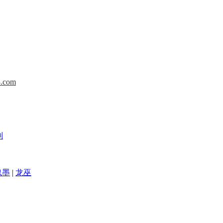
3.com
则
鬼墨
|
龙巫