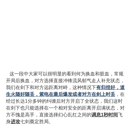
这一段中大家可以很明显的看到何为换血和脏血，常规
开局后换血，对方选择直接冲锋流风郁气走人补充状态，
我们在剑下和对方远距离对峙，这种情况下
有归捏好，道
生火随好随丢，紫电在最后爆发或者对方在剑上时丢
，在
经过长达1分多钟的纠缠后对方开启了全状态，我们这时
在剑下也只能选择在一个相对安全的距离开启满状态，对
方不愧是高手，直接选择幻心乱红之间的
调息1秒时间
飞
身
进攻
七剑奠定胜局。