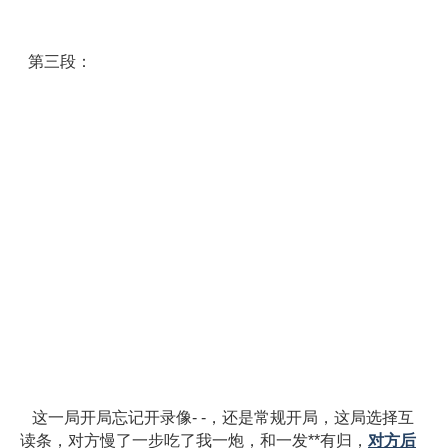
第三段：
这一局开局忘记开录像- -，还是常规开局，这局选择互
读条，对方慢了一步吃了我一炮，和一发**有归，
对方后