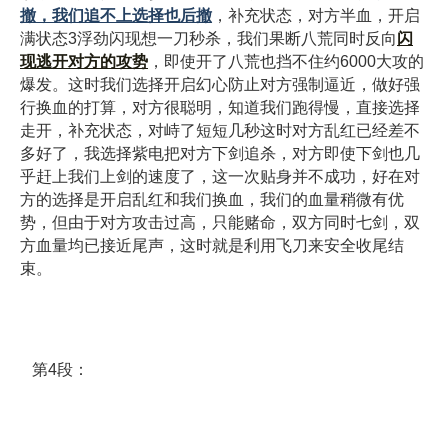
撤，我们追不上选择也后撤
，补充状态，对方半血，开启
满状态3浮劲闪现想一刀秒杀，我们果断八荒同时反向
闪
现逃开对方的攻势
，即使开了八荒也挡不住约6000大攻的
爆发。这时我们选择开启幻心防止对方强制逼近，做好强
行换血的打算，对方很聪明，知道我们跑得慢，直接选择
走开，补充状态，对峙了短短几秒这时对方乱红已经差不
多好了，我选择紫电把对方下剑追杀，对方即使下剑也几
乎赶上我们上剑的速度了，这一次贴身并不成功，好在对
方的选择是开启乱红和我们换血，我们的血量稍微有优
势，但由于对方攻击过高，只能赌命，双方同时七剑，双
方血量均已接近尾声，这时就是利用飞刀来安全收尾结
束。
第4段：