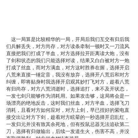
这一局算是比较精华的一局，开局后我们互交有归后我
们兵解丢失，对方尚存，对方读条牵制一顿时又一刀流风
直接把我们打成了半血，对方选择拉开距离读大炮，没有
了剑和状态的我们只能选择对读，结果又白白被对方一炮
打成了丝血，而对方满血，对方这时胜券在握，选择开启
八荒来直接一锤定音，我没有放弃，选择开八荒后和对方
纠缠，即将贴身时我选择开启观其妙打飞对方，趁着八荒
有归尚存，对方八荒消逝时，选择追打，来不及开状态，
一发七剑只能够作为消耗用。如果攻击够，这局将会是一
场漂亮的绝地反击，这时我们丝血，对方半血，选择飞刀
消耗，且看对方如何应对，对方上剑，早已捏好的紫电直
接交出让对方下剑，趁着对方眩晕的一秒选择开启乱红，
一发归元并没有致其余死地，但有投鼠忌器无法追砍第二
刀，选择有归做输出，后续一发道生火，伤害不高，并没