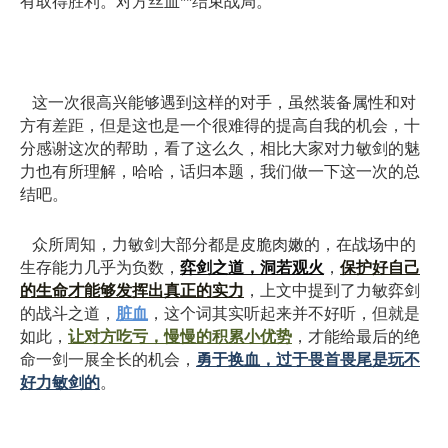
有取得胜利。对方丝血**结束战局。
这一次很高兴能够遇到这样的对手，虽然装备属性和对
方有差距，但是这也是一个很难得的提高自我的机会，十
分感谢这次的帮助，看了这么久，相比大家对力敏剑的魅
力也有所理解，哈哈，话归本题，我们做一下这一次的总
结吧。
众所周知，力敏剑大部分都是皮脆肉嫩的，在战场中的
生存能力几乎为负数，
弈剑之道，洞若观火
，
保护好自己
的生命才能够发挥出真正的实力
，上文中提到了力敏弈剑
的战斗之道，
脏血
，这个词其实听起来并不好听，但就是
如此，
让对方吃亏，慢慢的积累小优势
，才能给最后的绝
命一剑一展全长的机会，
勇于换血，过于畏首畏尾是玩不
好力敏剑的
。