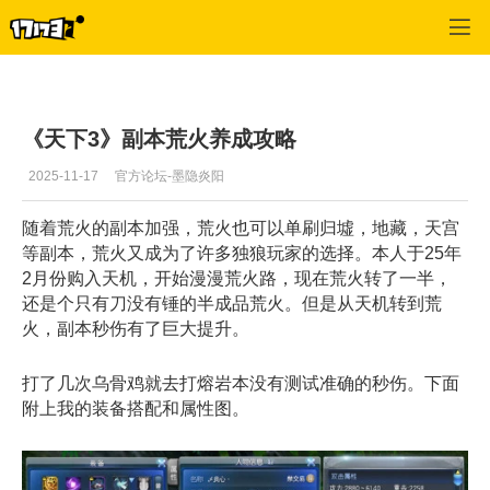
天下3
>
攻略心得
>
正文
《天下3》副本荒火养成攻略
2025-11-17
官方论坛-墨隐炎阳
随着荒火的副本加强，荒火也可以单刷归墟，地藏，天宫
等副本，荒火又成为了许多独狼玩家的选择。本人于25年
2月份购入天机，开始漫漫荒火路，现在荒火转了一半，
还是个只有刀没有锤的半成品荒火。但是从天机转到荒
火，副本秒伤有了巨大提升。
打了几次乌骨鸡就去打熔岩本没有测试准确的秒伤。下面
附上我的装备搭配和属性图。