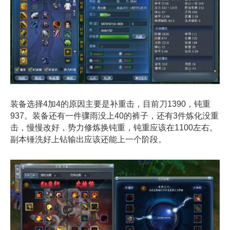
装备选择4加4的原因主要是补重击，目前刀1390，钝重
937。装备还有一件骤雨没上40的裤子，还有3件炼化没重
击，慢慢改好，势力修炼换钝重，钝重应该在1100左右。
副本锤洗好上钻输出应该还能上一个阶段。