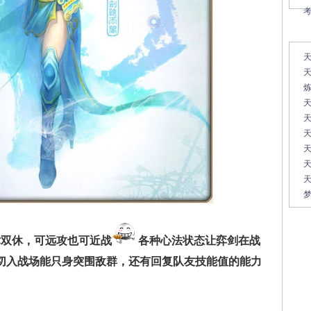
常
天
天
天
天
天
天
梦
术双休，可远攻也可近战
各种心法状态让弈剑在战
切入战场能只身突围敌群，还有回复队友技能值的能力