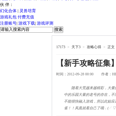
伙 伴：
幻化合体
|
灵兽培育
游戏礼包
付费充值
注册账号
|
游戏下载
|
游戏评测
17173
>
天下3
>
攻略心得
>
正文
【新手攻略征集
时间：2012-09-28 00:00
H
作者：
随着大荒越来越精彩，大量
中的乐园大量的老号的存在，不
不能很快融入游戏，所以此贴应
雀！！凤凰就看自己了哦╮(╯▽╰)