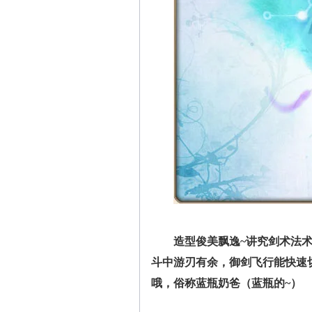
造型俊美飘逸~讲究剑术法
斗中游刃有余，御剑飞行能快速
哦，俗称蓝瓶奶爸（蓝瓶的~）