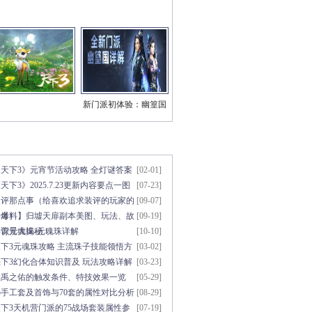
新门派初体验：幽篁国
三系技能视频
章点击排行
更多>>
《天下3》元宵节活动攻略 全灯谜答案
[02-01]
天下3》2025.7.23更新内容要点一图
[07-23]
知
装评那点事（给喜欢追求装评的玩家的
[09-07]
参考）
【爆料】归墟天扉副本美图、玩法、故
[09-19]
事背景大揭秘！
初识元魂珠-元魂珠详解
[10-10]
天下3元魂珠攻略 主流珠子技能领悟方
[03-02]
法
天下3幻化合体知识普及 玩法攻略详解
[03-23]
大禹之佑的触发条件、特技效果一览
[05-29]
5手工套及首饰与70套的属性对比分析
[08-29]
下3天机营门派的75战场套装属性参
[07-19]