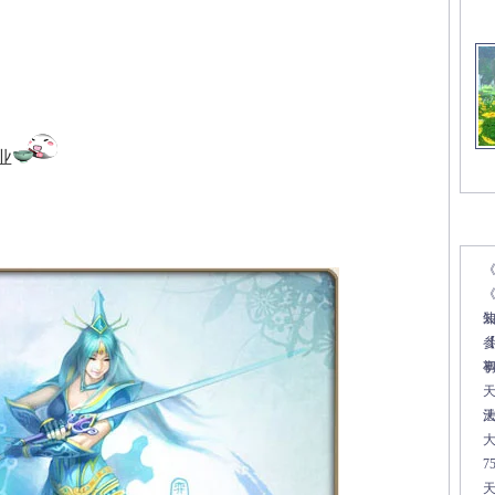
业
文
《
7
天