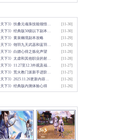
新文章推荐
更多>>
《天下3》扶桑元魂珠技能领悟…
[11-30]
天下3》经典版50级以下副本…
[11-30]
《天下3》黄泉幽境副本攻略
[11-29]
《天下3》翎羽九天武器和蓝羽…
[11-29]
《天下3》白嫖心得之炼化声望
[11-28]
《天下3》太虚和其他职业的射…
[11-28]
天下3》11.27至12.3外观及福…
[11-27]
《天下3》荒火教门派新手进阶…
[11-27]
天下3》2025.11.26更新内容…
[11-26]
《天下3》经典版内测体验心得
[11-26]
彩视频推荐
更多>>