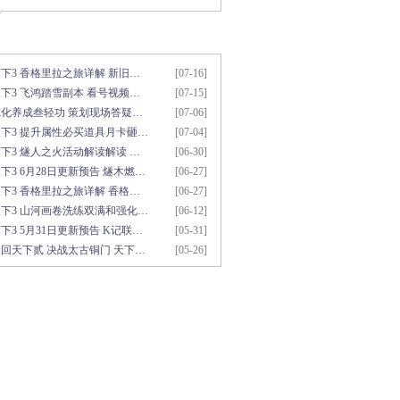
考
用资料推荐
更多>>
下3 香格里拉之旅详解 新旧…
[07-16]
下3 飞鸿踏雪副本 看号视频…
[07-15]
炼化养成叁轻功 策划现场答疑…
[07-06]
天下3 提升属性必买道具月卡砸…
[07-04]
下3 燧人之火活动解读解读 …
[06-30]
下3 6月28日更新预告 燧木燃…
[06-27]
下3 香格里拉之旅详解 香格…
[06-27]
天下3 山河画卷洗练双满和强化…
[06-12]
下3 5月31日更新预告 K记联…
[05-31]
回天下贰 决战太古铜门 天下…
[05-26]