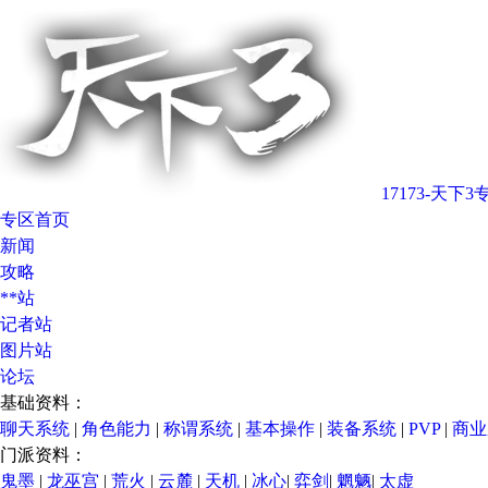
17173-天下3
专区首页
新闻
攻略
**站
记者站
图片站
论坛
基础资料：
聊天系统
|
角色能力
|
称谓系统
|
基本操作
|
装备系统
|
PVP
|
商业
门派资料：
鬼墨
|
龙巫宫
|
荒火
|
云麓
|
天机
|
冰心
|
弈剑
|
魍魉
|
太虚