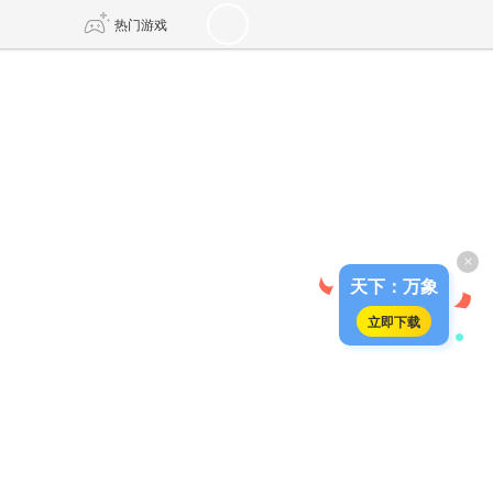
热门游戏
DNF
传奇4
剑网3旗舰版
新天龙八部
×
自由
诛仙世界
新仙侠5
天下：万象
立即下载