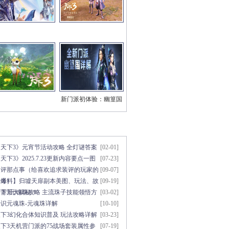
新门派初体验：幽篁国
三系技能视频
章点击排行
更多>>
《天下3》元宵节活动攻略 全灯谜答案
[02-01]
天下3》2025.7.23更新内容要点一图
[07-23]
知
装评那点事（给喜欢追求装评的玩家的
[09-07]
参考）
【爆料】归墟天扉副本美图、玩法、故
[09-19]
事背景大揭秘！
天下3元魂珠攻略 主流珠子技能领悟方
[03-02]
法
初识元魂珠-元魂珠详解
[10-10]
天下3幻化合体知识普及 玩法攻略详解
[03-23]
下3天机营门派的75战场套装属性参
[07-19]