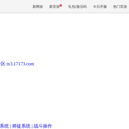
新网游
新页游
礼包/激活码
今日开服
热门页游
魔兽
天堂
专区
tx3.17173.com
王权与
系统
|
师徒系统
|
战斗操作