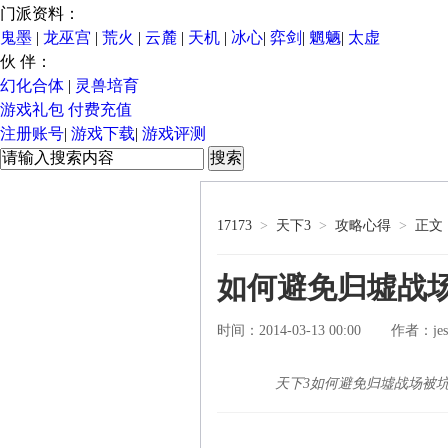
门派资料：
鬼墨
|
龙巫宫
|
荒火
|
云麓
|
天机
|
冰心
|
弈剑
|
魍魉
|
太虚
伙 伴：
幻化合体
|
灵兽培育
游戏礼包
付费充值
注册账号
|
游戏下载
|
游戏评测
17173
>
天下3
>
攻略心得
>
正文
如何避免归墟战场
时间：2014-03-13 00:00
je
作者：
天下3如何避免归墟战场被坑