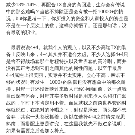
减少13%-14%，再配合TX自身的高回避，生存会有传说
中的那么难吗？当然不排除还是会有被一招10000+的情
况，but你思考一下，你所投入的资金和人家投入的资金是
不是在一个层次上的数，这样你就悟了。还是那句话，没
有最弱的职业。
最后说说4+4。就我个人的观点，以及不少高端TX的装
备上反映出来，4+4其实并不适合太虚。不少人选择4+4只
是舍不得战场套那个射程特技以及世界套的高吟唱，而并
没有真正考虑到它们之间其他的属性问题，以至于最后
4+4属性上很美丽，实际并不太实用。会心不高，疾语不
够的状况时有发生，1000+的防御也没有想象中的那么耐
揍，射程一开还没反映过来敌人已经冲到面前，这一点我
自己深有体会，射程其实多数时候是用来抢人头和打门派
战的，平时下本肯定用不着。而且就我之前谈世界套的时
候就说过，在绝对的吟唱之下，射程是浮云。两头都不想
舍弃，其实一头都没抓着，所以在选择4+4之前请先深思
熟虑，而搭配上更是讲究，在这里我就先不做过多说明，
如果有需要之后会加以补充。