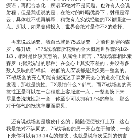
疾语，再配合炼化，疾语35绝对不是问题。也许有人会说
射程，但是我想说的是，在绝对的吟唱优势下，射程是浮
云，具体就不想再解释，稍微有点实战经验的TX都懂这一
点。所以，如果舍得投入，世界套绝对是你不2的选择。
再来说战场套。我自己就是75战场套，之前也是穿的森
罗，每升级一样75战场套所花费的金大概是世界套的1/2-
1/3，相对是比较实惠的。从属性上而言，75战场套相比素
森罗（指没洗过的那种）在会心上其实不差的，并没有多
数人反映的那样低，说低的人应该都是没换完一整套的。
75战场套的亮点可能有些沉迷于森罗高会心的道友们没有
发现，那就是抗性。TX最怕什么？郁气。而75战场套的高
抗性正是可以在一定程度上客服这一点，一整套换下来，
尽量去洗抗性那一套，你至少可以拥有17%的坚韧，那么
对于郁气的抵抗率显而易见。
还有说战场套是脆皮什么的，随随便便被打上万，这点
我是绝对不认同的。75战场套的另一亮点在于知彼，一套
下来你可以有13-14点的知彼，也就是说每次受到的伤害