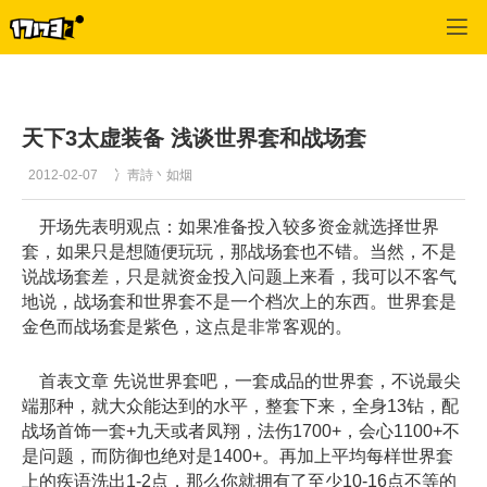
天下3
>
门派攻略
>
正文
天下3太虚装备 浅谈世界套和战场套
2012-02-07
冫靑詩丶如烟
开场先表明观点：如果准备投入较多资金就选择世界
套，如果只是想随便玩玩，那战场套也不错。当然，不是
说战场套差，只是就资金投入问题上来看，我可以不客气
地说，战场套和世界套不是一个档次上的东西。世界套是
金色而战场套是紫色，这点是非常客观的。
首表文章 先说世界套吧，一套成品的世界套，不说最尖
端那种，就大众能达到的水平，整套下来，全身13钻，配
战场首饰一套+九天或者凤翔，法伤1700+，会心1100+不
是问题，而防御也绝对是1400+。再加上平均每样世界套
上的疾语洗出1-2点，那么你就拥有了至少10-16点不等的