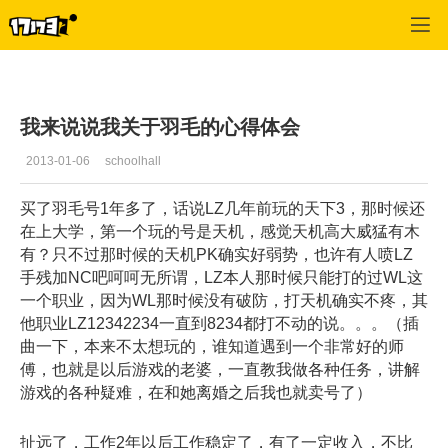
天下3
>
翎羽山庄
>
正文
我来说说我关于羽毛的心得体会
2013-01-06
schoolhall
买了羽毛号1年多了，话说LZ几年前玩的天下3，那时候还
在上大学，第一个玩的号是天机，感觉天机高大威猛有木
有？只不过那时候的天机PK确实好弱势，也许有人喷LZ
手残加NC吧呵呵无所谓，LZ本人那时候只能打的过WL这
一个职业，因为WL那时候没有破防，打天机确实不疼，其
他职业LZ12342234一直到8234都打不动的说。。。（插
曲一下，本来不太想玩的，谁知道遇到一个非常好的师
傅，也就是以后游戏的老婆，一直教我做各种任务，讲解
游戏的各种疑难，在和她离婚之后我也就卖号了）
扯远了，工作2年以后工作稳定了，有了一定收入，不比