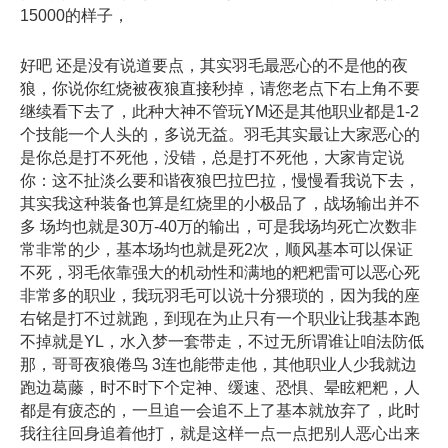
15000的样子，
好吧 还是没有说道要点，其实羽毛最恶心的不是他的夜
狼，你说你红烧被夜狼直接秒掉，请您老点下右上角不要
继续看下去了，此种大神不管玩YM还是其他职业都是1-2
个技能一个人头的，多说无益。羽毛其实最让大家恶心的
是你总是打不死他，没错，总是打不死他，大家肯定说
你：这不扯淡么要和谐夜狼巴拉巴拉，慢慢看我说下去，
其实我这种装备也算是红烧里的小极品了，战场输出并不
多 场均也就是30万-40万的输出，可是我场均死亡次数非
常非常的少，基本场均也就是死2次，顺风基本可以保证
不死，羽毛依靠强大的机动性和满地的粑粑雷可以恶心死
非常多的职业，我玩羽毛可以说十分猥琐的，因为我的座
右铭是打不过就跑，到现在为止只有一个职业让我基本跑
不掉就是YL，水入梦一套带走，不过无所谓谁让咱法防低
那，哥哥夜狼倦鸟 3连也能带走他，其他职业人少我就边
跑边葛藤，时不时下个定神、缓速、恐惧、晕眩粑粑，人
都是有疲态的，一旦追一会追不上了基本就放弃了，此时
我往往回身追着他打，就是这样一点一点把别人恶心出来