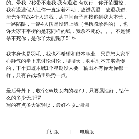
的。晕我 7秒带不走我 我有退避 有疾行，你开范围控，
我有退避假人让你一直定着不动，敌进我退，敌退我进。
流光争夺战4个人追我，从中间台子直接追到我大本营，
一路陷阱，一路4人愣是没追上我（包括骑珍兽的），也
许大家不平衡的是花同样的钱，我杀不死你。。。不是我
杀不死你，是你丫太能跑了5" />
我本身也是羽毛，我也不希望和谐本职业，只是想大家平
心静气的坐下来讨论讨论，聊聊天，羽毛副本其实蛮惨
的，下个归墟本喊1个星期没人要，输出本有你无你都一
样，只有在战场里强势一点。
最后号外下，收个2W块以内的魂YJ，只要属性好，钻什
么的多少无所谓
写的有点多大家轻喷，最好不喷...谢谢
手机版
|
电脑版