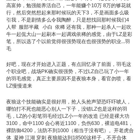
高富帅，勉强能养活自己，一年能赚个10万 8万的够花就
行，然后突然想起来那时候玩的天下3，不是画面多么吸
引我，不是剧情多么令我陶醉，只是想找回那时候我们4
人帮 服部半藏 小白 依稀 还有我，那种一起杀人一起吹
牛一起侃大山一起刷本一起调戏依稀的感觉，由于LZ是彩
笔，所以选了个以前觉得很强势现在也很强势的职业...羽
毛
好吧，现在才开始进入正题，有点回忆录了前面，羽毛这
个职业吧，战场PK确实很强势，不过LZ自己玩了小一年
的羽毛感觉，真正主要原因不是夜狼本身，看官勿喷，看
LZ慢慢道来
夜狼这个技能确实是很好用，抢人头抢声望恐吓吓唬人，
哪怕打不死也能恶心别人一下子，没错LZ也是这样的羽
毛，LZ的小彩笔羽毛经过LZ小一年的改造 已经是裸大功
3100，命中1100 会心将近1100，负伤630，裸追电481，
裸防御4200，法防不到1000（相当于没有吧）。开老虎合
体 凝神 江湖 穿刺 夜狼能达到18500这样子，不开合体